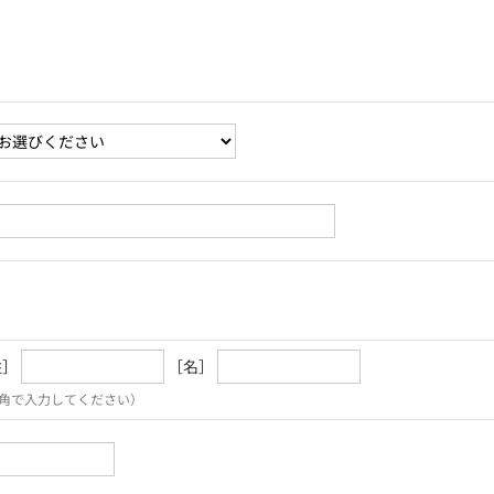
姓］
［名］
角で入力してください）