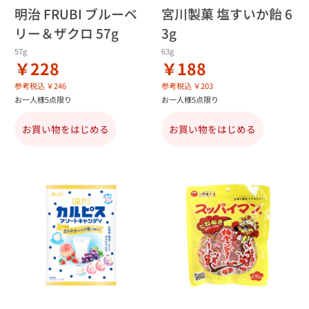
明治 FRUBI ブルーベ
宮川製菓 塩すいか飴 6
リー＆ザクロ 57g
3g
57g
63g
￥228
￥188
参考税込 ￥246
参考税込 ￥203
お一人様5点限り
お一人様5点限り
お買い物をはじめる
お買い物をはじめる