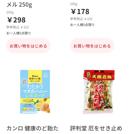
メル 250g
100g
￥178
250g
￥298
参考税込 ￥192
お一人様5点限り
参考税込 ￥322
お一人様5点限り
お買い物をはじめる
お買い物をはじめる
カンロ 健康のど飴た
評判堂 厄をせき止め