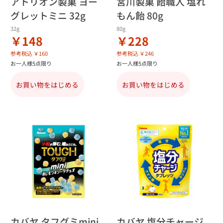
アトリオン製菓 ヨー
宮川製菓 飴職人 塩れ
グレットミニ 32g
もん飴 80g
32g
80g
￥148
￥228
参考税込 ￥160
参考税込 ￥246
お一人様5点限り
お一人様5点限り
お買い物をはじめる
お買い物をはじめる
カバヤ タフグミmini
カバヤ 塩分チャージ