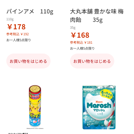
パインアメ 110g
大丸本舗 豊かな味 梅
肉飴 35g
110g
￥178
35g
￥168
参考税込 ￥192
お一人様5点限り
参考税込 ￥181
お一人様5点限り
お買い物をはじめる
お買い物をはじめる