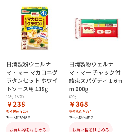
日清製粉ウェルナ
日清製粉ウェルナ
マ・マー マカロニグ
マ・マー チャック付
ラタンセット ホワイ
結束スパゲティ 1.6m
トソース用 138g
m 600g
138g(4人前)
600g
￥238
￥368
参考税込 ￥257
参考税込 ￥397
お一人様3点限り
お一人様3点限り
お買い物をはじめる
お買い物をはじめる