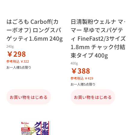
はごろも Carboff(カ
日清製粉ウェルナ マ･
ーボオフ) ロングスパ
マー 早ゆでスパゲテ
ゲッティ1.6mm 240g
ィ FineFast2/3サイズ
1.8mm チャック付結
240g
￥298
束タイプ 400g
参考税込 ￥322
400g
お一人様5点限り
￥388
参考税込 ￥419
お一人様5点限り
お買い物をはじめる
お買い物をはじめる