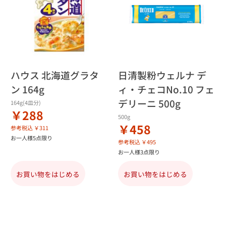
ハウス 北海道グラタ
日清製粉ウェルナ デ
ン 164g
ィ・チェコNo.10 フェ
デリーニ 500g
164g(4皿分)
￥288
500g
￥458
参考税込 ￥311
お一人様5点限り
参考税込 ￥495
お一人様3点限り
お買い物をはじめる
お買い物をはじめる