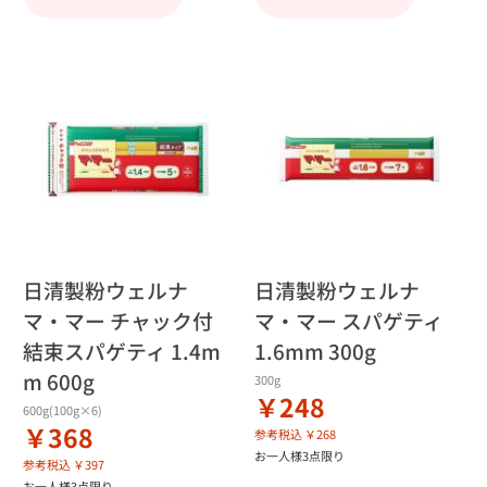
日清製粉ウェルナ
日清製粉ウェルナ
マ・マー チャック付
マ・マー スパゲティ
結束スパゲティ 1.4m
1.6mm 300g
m 600g
300g
￥248
600g(100g×6)
￥368
参考税込 ￥268
お一人様3点限り
参考税込 ￥397
お一人様3点限り