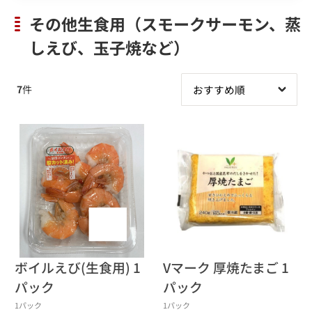
その他生食用（スモークサーモン、蒸
しえび、玉子焼など）
7
件
ボイルえび(生食用) 1
Vマーク 厚焼たまご 1
パック
パック
1パック
1パック