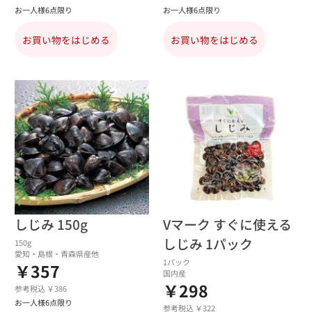
お一人様6点限り
お一人様6点限り
お買い物をはじめる
お買い物をはじめる
しじみ 150g
Vマーク すぐに使える
しじみ 1パック
150g
愛知・島根・青森県産他
1パック
￥357
国内産
￥298
参考税込 ￥386
お一人様6点限り
参考税込 ￥322