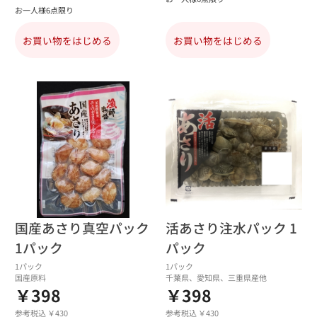
お一人様6点限り
お買い物をはじめる
お買い物をはじめる
国産あさり真空パック
活あさり注水パック 1
1パック
パック
1パック
1パック
国産原料
千葉県、愛知県、三重県産他
￥398
￥398
参考税込 ￥430
参考税込 ￥430