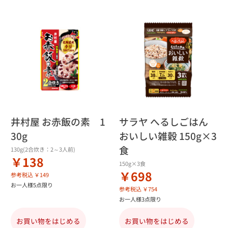
井村屋 お赤飯の素 1
サラヤ へるしごはん
30g
おいしい雑穀 150g×3
食
130g(2合炊き：2～3人前)
￥138
150g×3食
￥698
参考税込 ￥149
お一人様5点限り
参考税込 ￥754
お一人様3点限り
お買い物をはじめる
お買い物をはじめる