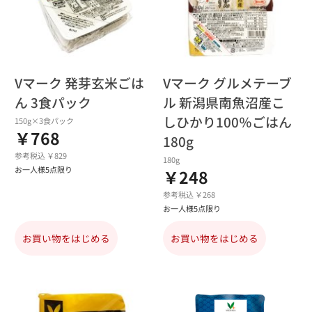
Vマーク 発芽玄米ごは
Vマーク グルメテーブ
ん 3食パック
ル 新潟県南魚沼産こ
しひかり100％ごはん
150g×3食パック
￥768
180g
参考税込 ￥829
180g
お一人様5点限り
￥248
参考税込 ￥268
お一人様5点限り
お買い物をはじめる
お買い物をはじめる