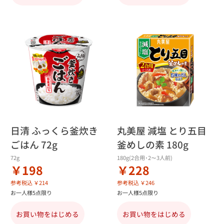
日清 ふっくら釜炊き
丸美屋 減塩 とり五目
ごはん 72g
釜めしの素 180g
72g
180g(2合用･2～3人前)
￥198
￥228
参考税込 ￥214
参考税込 ￥246
お一人様5点限り
お一人様5点限り
お買い物をはじめる
お買い物をはじめる