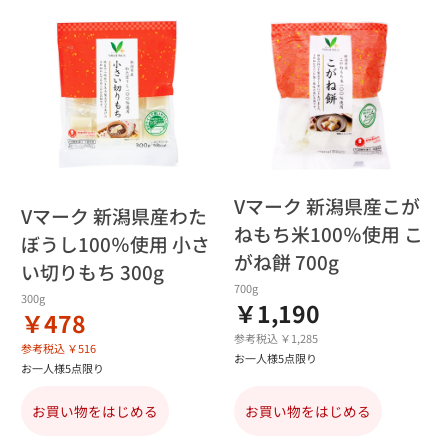
Vマーク 新潟県産こが
Vマーク 新潟県産わた
ねもち米100％使用 こ
ぼうし100％使用 小さ
がね餅 700g
い切りもち 300g
700g
300g
￥1,190
￥478
参考税込 ￥1,285
参考税込 ￥516
お一人様5点限り
お一人様5点限り
お買い物をはじめる
お買い物をはじめる