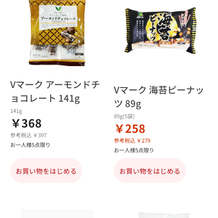
Vマーク アーモンドチ
Vマーク 海苔ピーナッ
ョコレート 141g
ツ 89g
141g
89g(5袋)
￥368
￥258
参考税込 ￥397
参考税込 ￥279
お一人様5点限り
お一人様5点限り
お買い物をはじめる
お買い物をはじめる