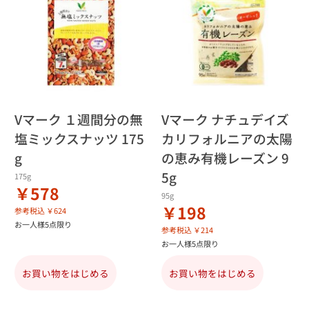
Vマーク １週間分の無
Vマーク ナチュデイズ
塩ミックスナッツ 175
カリフォルニアの太陽
g
の恵み有機レーズン 9
5g
175g
￥578
95g
￥198
参考税込 ￥624
お一人様5点限り
参考税込 ￥214
お一人様5点限り
お買い物をはじめる
お買い物をはじめる