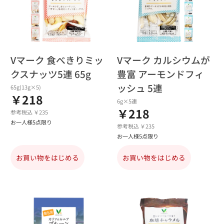
Vマーク 食べきりミッ
Vマーク カルシウムが
クスナッツ5連 65g
豊富 アーモンドフィ
ッシュ 5連
65g(13g×5)
￥218
6g×5連
￥218
参考税込 ￥235
お一人様5点限り
参考税込 ￥235
お一人様5点限り
お買い物をはじめる
お買い物をはじめる