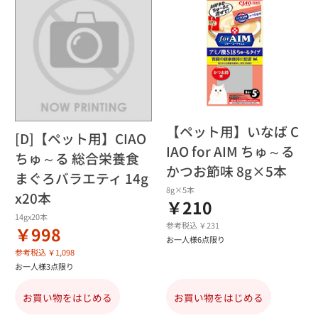
【ペット用】いなば C
[D]【ペット用】CIAO
IAO for AIM ちゅ～る
ちゅ～る 総合栄養食
かつお節味 8g×5本
まぐろバラエティ 14g
8g×5本
x20本
￥210
14gx20本
参考税込 ￥231
￥998
お一人様6点限り
参考税込 ￥1,098
お一人様3点限り
お買い物をはじめる
お買い物をはじめる