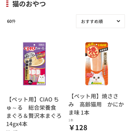
猫のおやつ
60
件
【ペット用】焼ささ
【ペット用】CIAO ち
み 高齢猫用 かにか
ゅ～る 総合栄養食
ま味 1本
まぐろ＆贅沢本まぐろ
1本
14gx4本
￥128