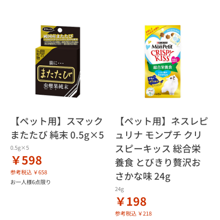
【ペット用】スマック
【ペット用】ネスレピ
またたび 純末 0.5g×5
ュリナ モンプチ クリ
スピーキッス 総合栄
0.5g×5
￥598
養食 とびきり贅沢お
参考税込 ￥658
さかな味 24g
お一人様6点限り
24g
￥198
参考税込 ￥218