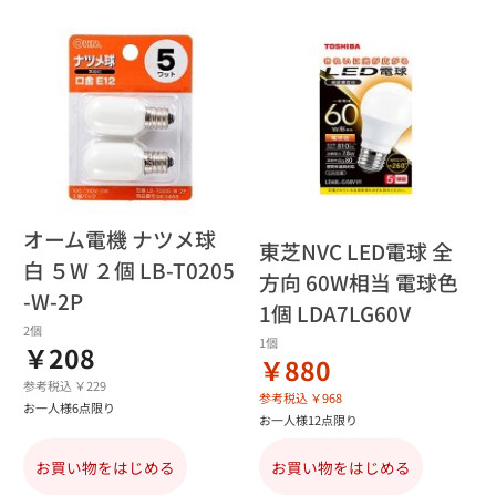
オーム電機 ナツメ球
東芝NVC LED電球 全
白 ５W ２個 LB-T0205
方向 60W相当 電球色
-W-2P
1個 LDA7LG60V
2個
1個
￥208
￥880
参考税込 ￥229
参考税込 ￥968
お一人様6点限り
お一人様12点限り
お買い物をはじめる
お買い物をはじめる