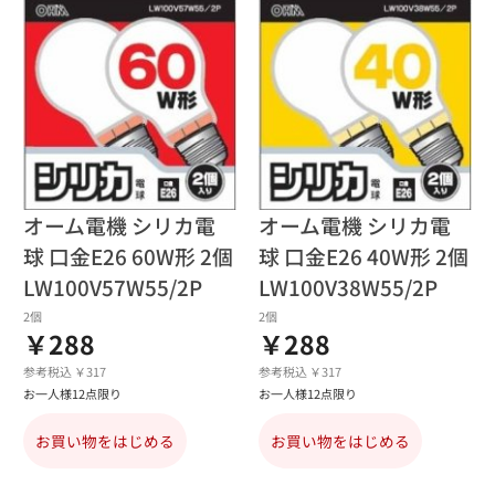
オーム電機 シリカ電
オーム電機 シリカ電
球 口金E26 60W形 2個
球 口金E26 40W形 2個
LW100V57W55/2P
LW100V38W55/2P
2個
2個
￥288
￥288
参考税込 ￥317
参考税込 ￥317
お一人様12点限り
お一人様12点限り
お買い物をはじめる
お買い物をはじめる