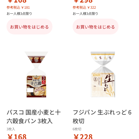
参考税込 ￥181
参考税込 ￥322
お一人様3点限り
お一人様3点限り
お買い物をはじめる
お買い物をはじめる
パスコ 国産小麦と十
フジパン 生ぶれっど 6
六穀食パン 3枚入
枚切
3枚入
6枚切
￥168
￥228