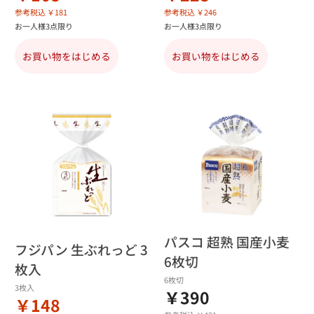
参考税込 ￥181
参考税込 ￥246
お一人様3点限り
お一人様3点限り
お買い物をはじめる
お買い物をはじめる
パスコ 超熟 国産小麦
フジパン 生ぶれっど 3
6枚切
枚入
6枚切
3枚入
￥390
￥148