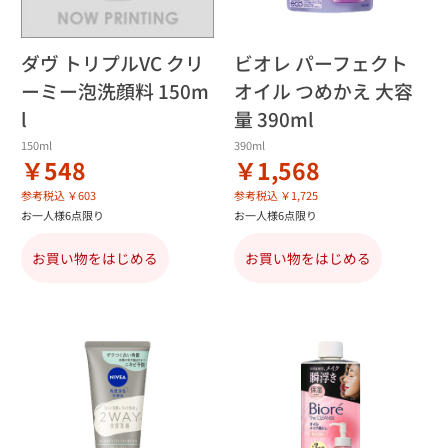
ダヴ トリプルVC クリ
ビオレ パーフェクト
ーミー泡洗顔料 150m
オイル つめかえ 大容
l
量 390ml
150ml
390ml
￥548
￥1,568
参考税込 ￥603
参考税込 ￥1,725
お一人様6点限り
お一人様6点限り
お買い物をはじめる
お買い物をはじめる