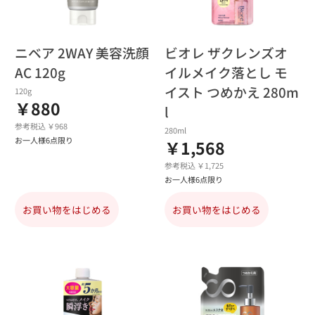
ニベア 2WAY 美容洗顔
ビオレ ザクレンズオ
AC 120g
イルメイク落とし モ
イスト つめかえ 280m
120g
￥880
l
参考税込 ￥968
280ml
お一人様6点限り
￥1,568
参考税込 ￥1,725
お一人様6点限り
お買い物をはじめる
お買い物をはじめる