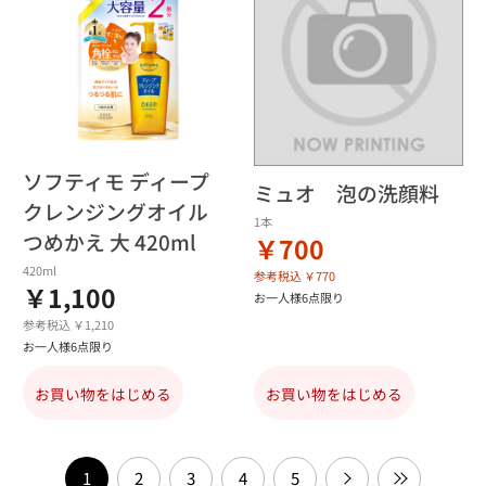
ソフティモ ディープ
ミュオ 泡の洗顔料
クレンジングオイル
1本
つめかえ 大 420ml
￥700
420ml
参考税込 ￥770
￥1,100
お一人様6点限り
参考税込 ￥1,210
お一人様6点限り
お買い物をはじめる
お買い物をはじめる
1
2
3
4
5