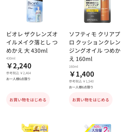
ビオレ ザクレンズオ
ソフティモ クリアプ
イルメイク落とし つ
ロ クッションクレン
めかえ 大 430ml
ジングオイル つめか
え 160ml
430ml
￥2,240
160ml
￥1,400
参考税込 ￥2,464
お一人様6点限り
参考税込 ￥1,540
お一人様6点限り
お買い物をはじめる
お買い物をはじめる