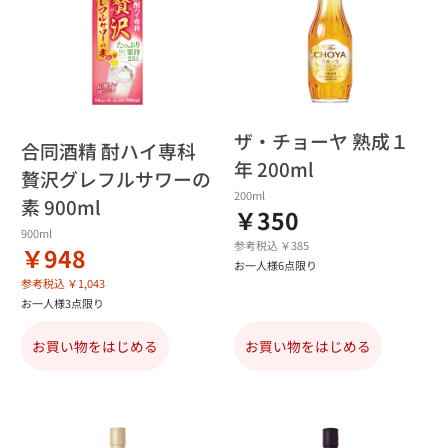
ザ・チョーヤ 熟成１
合同酒精 酎ハイ専科
年 200ml
贅沢グレフルサワーの
200ml
素 900ml
￥350
900ml
参考税込 ￥385
￥948
お一人様6点限り
参考税込 ￥1,043
お一人様3点限り
お買い物をはじめる
お買い物をはじめる