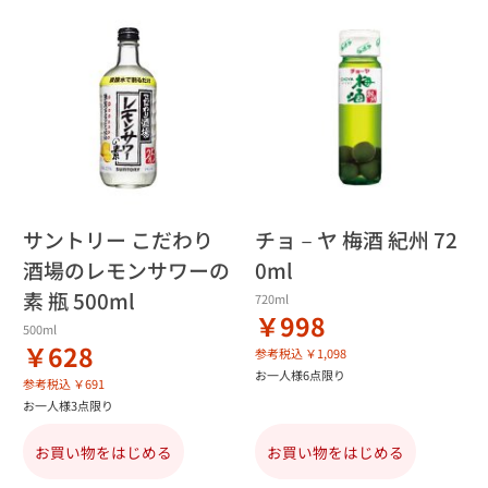
サントリー こだわり
チョ－ヤ 梅酒 紀州 72
酒場のレモンサワーの
0ml
素 瓶 500ml
720ml
￥998
500ml
￥628
参考税込 ￥1,098
お一人様6点限り
参考税込 ￥691
お一人様3点限り
お買い物をはじめる
お買い物をはじめる