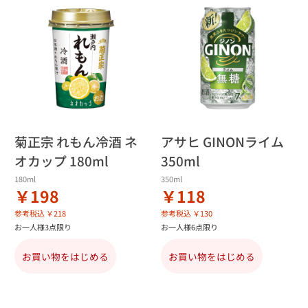
菊正宗 れもん冷酒 ネ
アサヒ GINONライム
オカップ 180ml
350ml
180ml
350ml
￥198
￥118
参考税込 ￥218
参考税込 ￥130
お一人様3点限り
お一人様6点限り
お買い物をはじめる
お買い物をはじめる