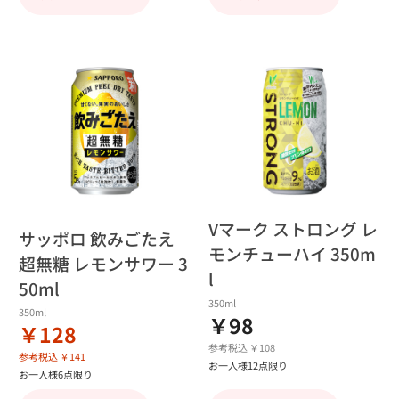
Vマーク ストロング レ
サッポロ 飲みごたえ
モンチューハイ 350m
超無糖 レモンサワー 3
l
50ml
350ml
350ml
￥98
￥128
参考税込 ￥108
参考税込 ￥141
お一人様12点限り
お一人様6点限り