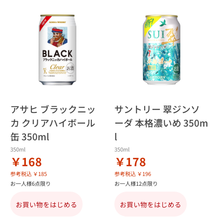
アサヒ ブラックニッ
サントリー 翠ジンソ
カ クリアハイボール
ーダ 本格濃いめ 350m
缶 350ml
l
350ml
350ml
￥168
￥178
参考税込 ￥185
参考税込 ￥196
お一人様6点限り
お一人様12点限り
お買い物をはじめる
お買い物をはじめる