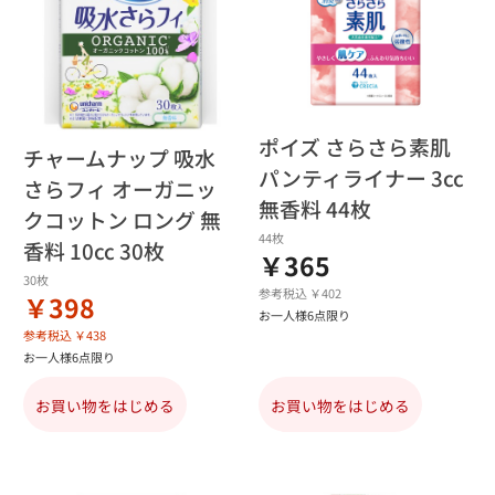
ポイズ さらさら素肌
チャームナップ 吸水
パンティライナー 3cc
さらフィ オーガニッ
無香料 44枚
クコットン ロング 無
44枚
香料 10cc 30枚
￥365
30枚
参考税込 ￥402
￥398
お一人様6点限り
参考税込 ￥438
お一人様6点限り
お買い物をはじめる
お買い物をはじめる