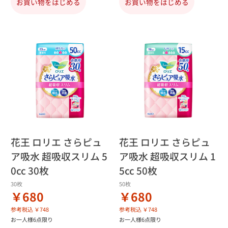
お買い物をはじめる
お買い物をはじめる
花王 ロリエ さらピュ
花王 ロリエ さらピュ
ア吸水 超吸収スリム 5
ア吸水 超吸収スリム 1
0cc 30枚
5cc 50枚
30枚
50枚
￥680
￥680
参考税込 ￥748
参考税込 ￥748
お一人様6点限り
お一人様6点限り