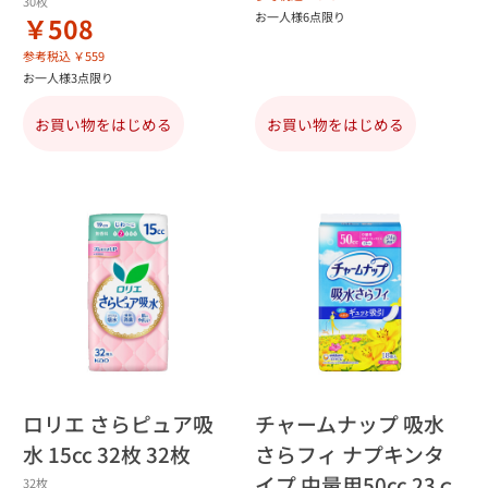
30枚
お一人様6点限り
￥508
参考税込 ￥559
お一人様3点限り
お買い物をはじめる
お買い物をはじめる
ロリエ さらピュア吸
チャームナップ 吸水
水 15cc 32枚 32枚
さらフィ ナプキンタ
イプ 中量用50cc 23ｃ
32枚