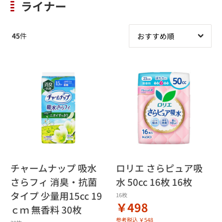
ライナー
45
件
チャームナップ 吸水
ロリエ さらピュア吸
さらフィ 消臭・抗菌
水 50cc 16枚 16枚
タイプ 少量用15cc 19
16枚
￥498
ｃｍ 無香料 30枚
参考税込 ￥548