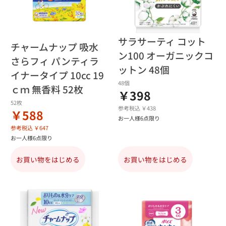
サラサーティ コット
チャームナップ 吸水
ン100 オーガニックコ
さらフィ パンティラ
ットン 48個
イナータイプ 10cc 19
48個
ｃｍ 無香料 52枚
￥398
52枚
参考税込 ￥438
￥588
お一人様6点限り
参考税込 ￥647
お一人様6点限り
お買い物をはじめる
お買い物をはじめる