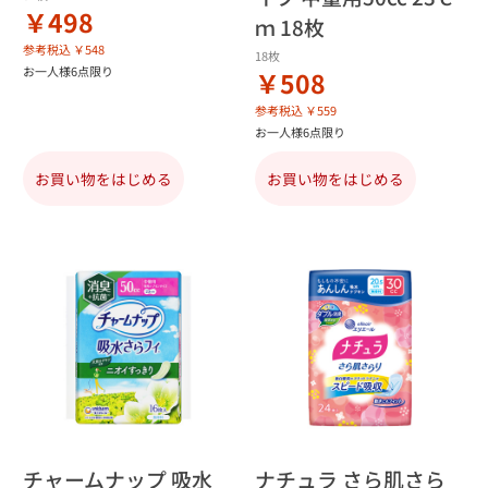
￥498
ｍ 18枚
参考税込 ￥548
18枚
お一人様6点限り
￥508
参考税込 ￥559
お一人様6点限り
お買い物をはじめる
お買い物をはじめる
チャームナップ 吸水
ナチュラ さら肌さら