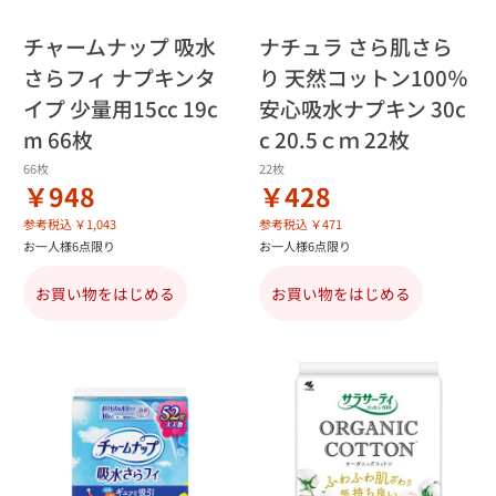
チャームナップ 吸水
ナチュラ さら肌さら
さらフィ ナプキンタ
り 天然コットン100％
イプ 少量用15cc 19c
安心吸水ナプキン 30c
m 66枚
c 20.5ｃｍ 22枚
66枚
22枚
￥948
￥428
参考税込 ￥1,043
参考税込 ￥471
お一人様6点限り
お一人様6点限り
お買い物をはじめる
お買い物をはじめる