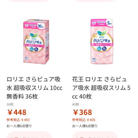
ロリエ さらピュア吸
花王 ロリエ さらピュ
水 超吸収スリム 10cc
ア吸水 超吸収スリム 5
無香料 36枚
cc 40枚
36枚
40枚
￥448
￥368
参考税込 ￥493
参考税込 ￥405
お一人様6点限り
お一人様6点限り