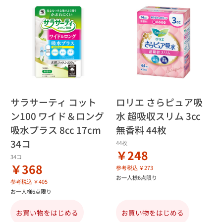
サラサーティ コット
ロリエ さらピュア吸
ン100 ワイド＆ロング
水 超吸収スリム 3cc
吸水プラス 8cc 17cm
無香料 44枚
34コ
44枚
￥248
34コ
￥368
参考税込 ￥273
お一人様6点限り
参考税込 ￥405
お一人様6点限り
お買い物をはじめる
お買い物をはじめる