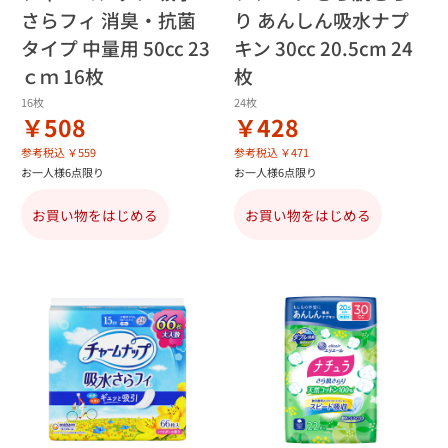
さらフィ 消臭・抗菌
り あんしん吸水ナプ
タイプ 中量用 50cc 23
キン 30cc 20.5cm 24
ｃｍ 16枚
枚
16枚
24枚
￥508
￥428
参考税込 ￥559
参考税込 ￥471
お一人様6点限り
お一人様6点限り
お買い物をはじめる
お買い物をはじめる