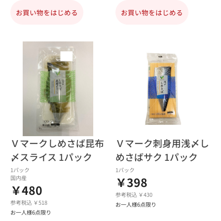
お買い物をはじめる
お買い物をはじめる
Ｖマークしめさば昆布
Ｖマーク刺身用浅〆し
〆スライス 1パック
めさばサク 1パック
1パック
1パック
国内産
￥398
￥480
参考税込 ￥430
参考税込 ￥518
お一人様6点限り
お一人様6点限り