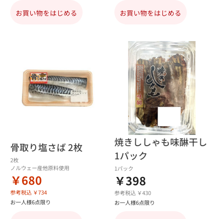
お買い物をはじめる
お買い物をはじめる
焼きししゃも味醂干し
骨取り塩さば 2枚
1パック
2枚
ノルウェー産他原料使用
1パック
￥680
￥398
参考税込 ￥734
参考税込 ￥430
お一人様6点限り
お一人様6点限り