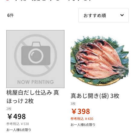
6
件
桃屋白だし仕込み 真
真あじ開き(袋) 3枚
ほっけ 2枚
3枚
￥398
2枚
￥498
参考税込 ￥430
参考税込 ￥538
お一人様6点限り
お一人様6点限り