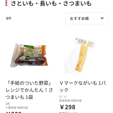
さといも・長いも・さつまいも
5
件
「手紙のついた野菜」
Ｖマークながいも 1パ
レンジでかんたん！さ
ック
つまいも 1袋
1ﾊﾟｯｸ
青森県産 他国内産
1袋
￥298
千葉県産 他国内産