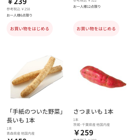
￥239
参考税込 ￥322
お一人様12点限り
参考税込 ￥258
お一人様6点限り
お買い物をはじめる
お買い物をはじめる
「手紙のついた野菜」
さつまいも 1本
長いも 1本
1本
茨城･千葉県産 他国内産
1本
￥259
青森県産 他国内産