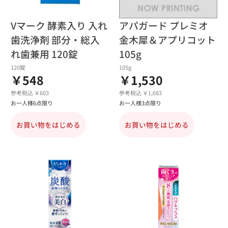
Vマーク 酵素入り 入れ
アパガード プレミオ
歯洗浄剤 部分・総入
金木犀＆アプリコット
れ歯兼用 120錠
105g
120錠
105g
￥548
￥1,530
参考税込 ￥603
参考税込 ￥1,683
お一人様6点限り
お一人様3点限り
お買い物をはじめる
お買い物をはじめる