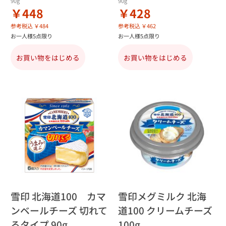
90g
90g
￥448
￥428
参考税込 ￥484
参考税込 ￥462
お一人様5点限り
お一人様5点限り
お買い物をはじめる
お買い物をはじめる
雪印 北海道100 カマ
雪印メグミルク 北海
ンベールチーズ 切れて
道100 クリームチーズ
るタイプ 90g
100g