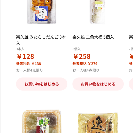
楽久雄 みたらしだんご 3本
楽久雄 二色大福 5個入
楽
入
3本入
5個入
7
￥128
￥258
参考税込 ￥138
参考税込 ￥279
参
お一人様4点限り
お一人様4点限り
お
お買い物をはじめる
お買い物をはじめる