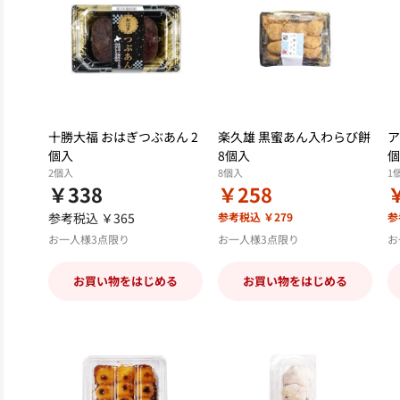
十勝大福 おはぎつぶあん 2
楽久雄 黒蜜あん入わらび餅
ア
個入
8個入
個
2個入
8個入
1
￥338
￥258
参考税込 ￥365
参考税込 ￥279
参
お一人様3点限り
お一人様3点限り
お
お買い物をはじめる
お買い物をはじめる