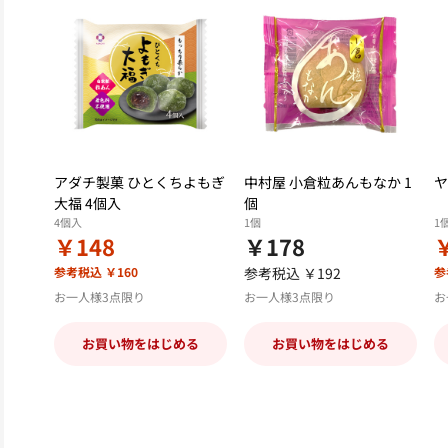
アダチ製菓 ひとくちよもぎ
中村屋 小倉粒あんもなか 1
ヤ
大福 4個入
個
4個入
1個
1
￥148
￥178
参考税込 ￥160
参考税込 ￥192
参
お一人様3点限り
お一人様3点限り
お
お買い物をはじめる
お買い物をはじめる