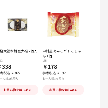
勝大福本舗 豆大福 2個入
中村屋 あんこパイ こしあ
ん 1個
個入
1個
￥338
￥178
考税込 ￥365
参考税込 ￥192
一人様3点限り
お一人様3点限り
お買い物をはじめる
お買い物をはじめる