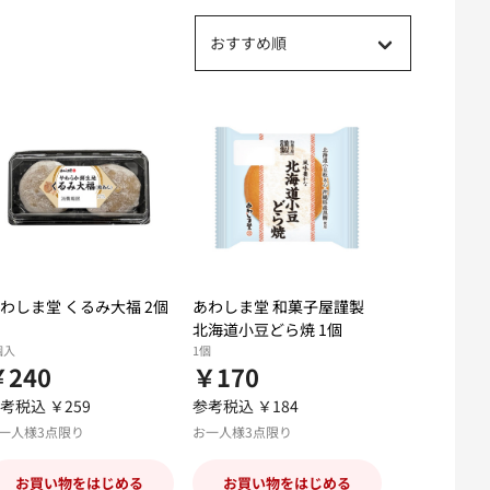
おすすめ順
わしま堂 くるみ大福 2個
あわしま堂 和菓子屋謹製
北海道小豆どら焼 1個
個入
1個
￥240
￥170
考税込 ￥259
参考税込 ￥184
一人様3点限り
お一人様3点限り
お買い物をはじめる
お買い物をはじめる