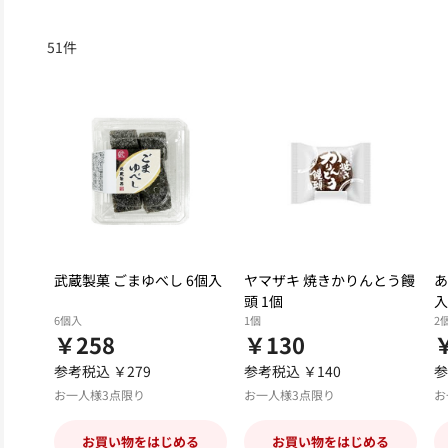
51
件
武蔵製菓 ごまゆべし 6個入
ヤマザキ 焼きかりんとう饅
あ
頭 1個
入
6個入
1個
2
￥258
￥130
参考税込 ￥279
参考税込 ￥140
参
お一人様3点限り
お一人様3点限り
お
お買い物をはじめる
お買い物をはじめる