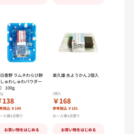
日香野 ラムネわらび餅
楽久雄 水ようかん 2個入
しゅわしゅわパウダー
） 100g
0g
2個入
￥138
￥168
考税込 ￥149
参考税込 ￥181
一人様3点限り
お一人様3点限り
お買い物をはじめる
お買い物をはじめる