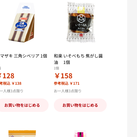
マザキ 三角シベリア 1個
和楽 いそべもち 焦がし醤
油 1個
個
1個
￥128
￥158
考税込 ￥138
参考税込 ￥171
一人様3点限り
お一人様3点限り
お買い物をはじめる
お買い物をはじめる