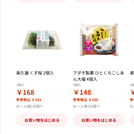
楽久雄 くず桜 2個入
アダチ製菓 ひとくちこしあ
楽
ん大福 4個入
2個入
4個入
4
￥168
￥148
参考税込 ￥181
参考税込 ￥160
参
お一人様3点限り
お一人様3点限り
お
お買い物をはじめる
お買い物をはじめる