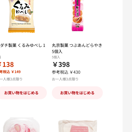
ダチ製菓 くるみゆべし 1
丸京製菓 つぶあんどらやき
5個入
個
5個入
￥138
￥398
考税込 ￥149
参考税込 ￥430
一人様3点限り
お一人様3点限り
お買い物をはじめる
お買い物をはじめる