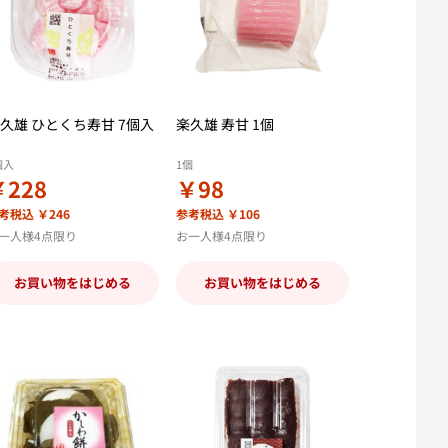
久雄 ひとくち寿甘 7個入
楽久雄 寿甘 1個
個入
1個
￥228
￥98
考税込 ￥246
参考税込 ￥106
一人様4点限り
お一人様4点限り
お買い物をはじめる
お買い物をはじめる