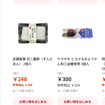
武蔵製菓 羽二重餅（ずんだ
ヤマザキ とろける水ようか
明
あん） 2個入
ん和三盆糖使用 3個入
（
付
2個入
3個入
10
￥248
￥300
参考税込 ￥268
参考税込 ￥324
参
お一人様3点限り
お一人様5点限り
お
お買い物をはじめる
お買い物をはじめる