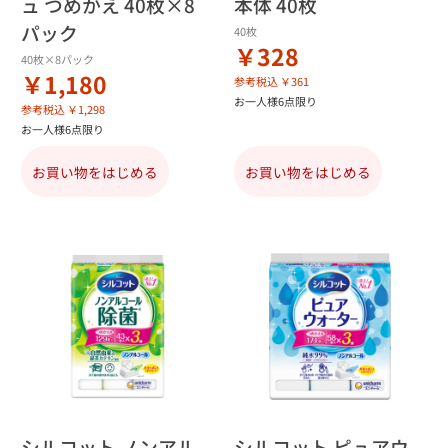
ュ つめかえ 40枚×8
本体 40枚
パック
40枚
￥328
40枚×8パック
￥1,180
参考税込 ￥361
お一人様6点限り
参考税込 ￥1,298
お一人様6点限り
お買い物をはじめる
お買い物をはじめる
シルコット ノンアル
シルコット ピュアウ