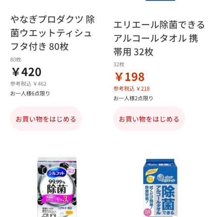
やなぎプロダクツ 除
エリエール除菌できる
菌ウエットティシュ
アルコールタオル 携
フタ付き 80枚
帯用 32枚
80枚
32枚
￥420
￥198
参考税込 ￥462
参考税込 ￥218
お一人様6点限り
お一人様2点限り
お買い物をはじめる
お買い物をはじめる