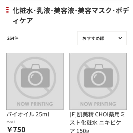
化粧水･乳液･美容液･美容マスク･ボデ
ィケア
264
件
バイオイル 25ml
[F]肌美精 CHOI薬用ミ
スト化粧水 ニキビケ
25ｍｌ
￥750
ア 150g