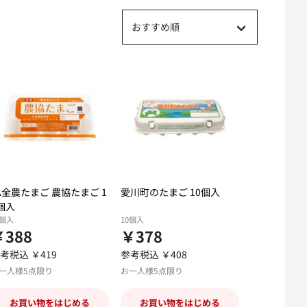
おすすめ順
A全農たまご 農協たまご 1
愛川町のたまご 10個入
個入
0個入
10個入
￥388
￥378
考税込 ￥419
参考税込 ￥408
一人様5点限り
お一人様5点限り
お買い物をはじめる
お買い物をはじめる