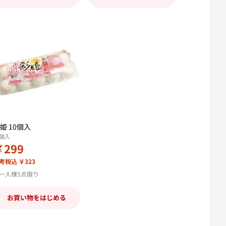
姫 10個入
0個入
￥299
考税込 ￥323
一人様5点限り
お買い物をはじめる