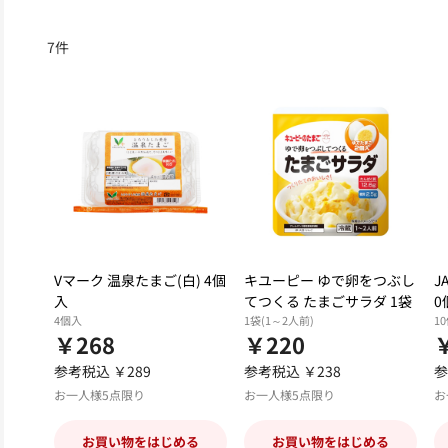
7
件
Vマーク 温泉たまご(白) 4個
キユーピー ゆで卵をつぶし
J
入
てつくる たまごサラダ 1袋
0
4個入
1袋(1～2人前)
1
￥268
￥220
参考税込 ￥289
参考税込 ￥238
参
お一人様5点限り
お一人様5点限り
お
お買い物をはじめる
お買い物をはじめる