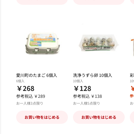
愛川町のたまご 6個入
洗浄うずら卵 10個入
彩
6個入
10個入
1
￥268
￥128
参考税込 ￥289
参考税込 ￥138
参
お一人様3点限り
お一人様5点限り
お
お買い物をはじめる
お買い物をはじめる