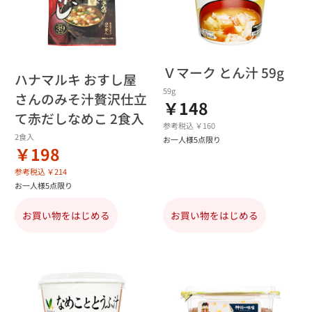
Ｖマーク とん汁 59g
ハナマルキ おすし屋
59g
さんのみそ汁贅沢仕立
￥148
て赤だしなめこ 2食入
参考税込 ￥160
2食入
お一人様5点限り
￥198
参考税込 ￥214
お一人様5点限り
お買い物をはじめる
お買い物をはじめる