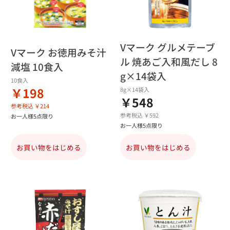
Vマーク グルメテーブ
Vマーク お徳用みそ汁
ル 焼あご入和風だし 8
減塩 10食入
g×14袋入
10食入
￥198
8g×14袋入
￥548
参考税込 ￥214
参考税込 ￥592
お一人様5点限り
お一人様5点限り
お買い物をはじめる
お買い物をはじめる