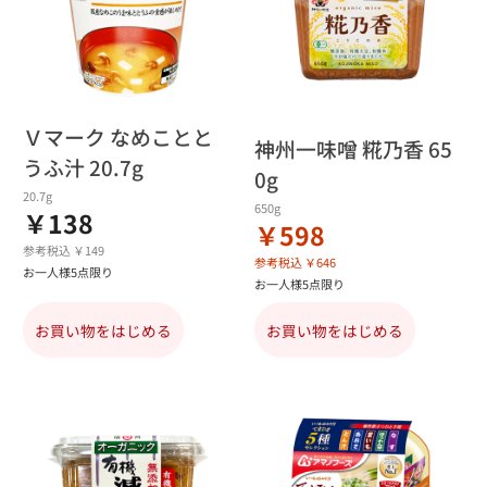
Ｖマーク なめことと
神州一味噌 糀乃香 65
うふ汁 20.7g
0g
20.7g
650g
￥138
￥598
参考税込 ￥149
参考税込 ￥646
お一人様5点限り
お一人様5点限り
お買い物をはじめる
お買い物をはじめる