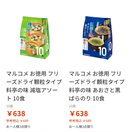
マルコメ お徳用 フリ
マルコメ お徳用 フリ
ーズドライ顆粒タイプ
ーズドライ顆粒タイプ
料亭の味 減塩アソー
料亭の味 あおさと黒
ト 10食
ばらのり 10食
10食
10食
￥638
￥638
参考税込 ￥689
参考税込 ￥689
お一人様3点限り
お一人様3点限り