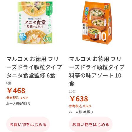
マルコメ お徳用 フリ
マルコメ お徳用 フリ
ーズドライ顆粒タイプ
ーズドライ顆粒タイプ
タニタ食堂監修 6食
料亭の味アソート 10
食
6食
￥468
10食
￥638
参考税込 ￥505
お一人様5点限り
参考税込 ￥689
お一人様3点限り
お買い物をはじめる
お買い物をはじめる