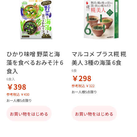
ひかり味噌 野菜と海
マルコメ プラス糀 糀
藻を食べるおみそ汁 6
美人 3種の海藻 6食
食入
6食
￥298
6食入
￥398
参考税込 ￥322
お一人様5点限り
参考税込 ￥430
お一人様5点限り
お買い物をはじめる
お買い物をはじめる