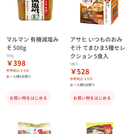
マルマン 有機減塩み
アサヒ いつものおみ
そ 500g
そ汁 てまひま5種セレ
クション 5食入
500g
￥398
5食入
￥528
参考税込 ￥430
お一人様5点限り
参考税込 ￥570
お一人様5点限り
お買い物をはじめる
お買い物をはじめる