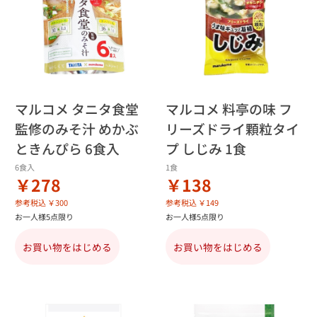
マルコメ タニタ食堂
マルコメ 料亭の味 フ
監修のみそ汁 めかぶ
リーズドライ顆粒タイ
ときんぴら 6食入
プ しじみ 1食
6食入
1食
￥278
￥138
参考税込 ￥300
参考税込 ￥149
お一人様5点限り
お一人様5点限り
お買い物をはじめる
お買い物をはじめる