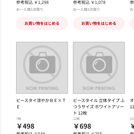
参考税込 ￥1,298
参考税込 ￥1,078
参
お一人様3点限り
お一人様3点限り
お
お買い物をはじめる
お買い物をはじめる
ビースタイ涼やかＢＥ×Ｔ
ビースタイル 立体タイプ ふ
オ
Ｅ
つうサイズ ホワイトアソー
1
ト 12枚
7枚
12枚
1
￥498
￥698
参考税込 ￥548
参考税込 ￥768
参