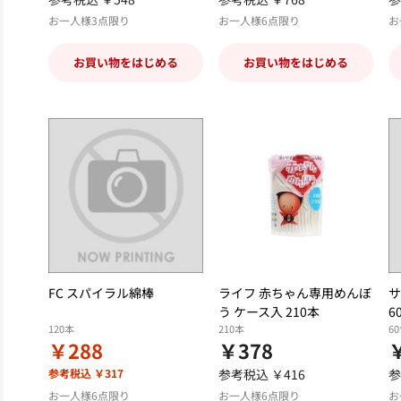
お一人様3点限り
お一人様6点限り
お
お買い物をはじめる
お買い物をはじめる
FC スパイラル綿棒
ライフ 赤ちゃん専用めんぼ
サ
う ケース入 210本
6
120本
210本
6
￥288
￥378
￥
参考税込 ￥317
参考税込 ￥416
参
お一人様6点限り
お一人様6点限り
お