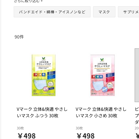
さらに絞り込む +
バンドエイド・綿棒・アイスノンなど
マスク
サプリメ
90
件
Vマーク 立体&快適 やさし
Vマーク 立体&快適 やさし
ビ
いマスク ふつう 30枚
いマスク 小さめ 30枚
プ
ダ
30枚
30枚
2
￥498
￥498