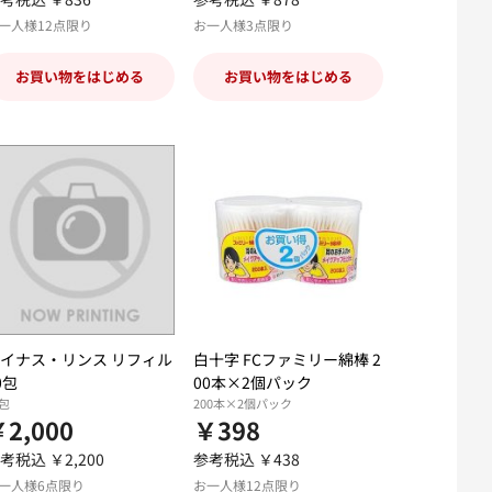
一人様12点限り
お一人様3点限り
お買い物をはじめる
お買い物をはじめる
イナス・リンス リフィル
白十字 FCファミリー綿棒 2
0包
00本×2個パック
0包
200本×2個パック
2,000
￥398
考税込 ￥2,200
参考税込 ￥438
一人様6点限り
お一人様12点限り