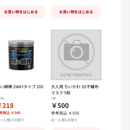
お買い物をはじめる
お買い物をはじめる
い綿棒 2WAYタイプ 200
大人用 ちいかわ 3D不織布
マスク 5枚
00本
5枚
￥218
￥500
考税込 ￥240
参考税込 ￥550
一人様12点限り
お一人様1点限り