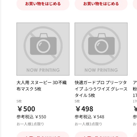
お買い物をはじめる
お買い物をはじめる
大人用 スヌーピー 3D不織
快適ガードプロ プリーツタ
ア
布マスク 5枚
イプ ふつうワイズ グレース
粉
タイル 5枚
1
5枚
5枚
17
￥500
￥498
￥
参考税込 ￥550
参考税込 ￥548
参
お一人様1点限り
お一人様3点限り
お