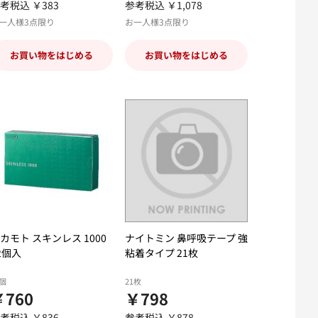
考税込 ￥383
参考税込 ￥1,078
一人様3点限り
お一人様3点限り
お買い物をはじめる
お買い物をはじめる
カモト スキンレス 1000
ナイトミン 鼻呼吸テープ 強
2個入
粘着タイプ 21枚
2個
21枚
￥760
￥798
考税込 ￥836
参考税込 ￥878