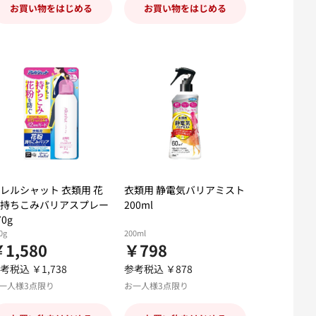
お買い物をはじめる
お買い物をはじめる
レルシャット 衣類用 花
衣類用 静電気バリアミスト
持ちこみバリアスプレー
200ml
70g
0g
200ml
1,580
￥798
考税込 ￥1,738
参考税込 ￥878
一人様3点限り
お一人様3点限り