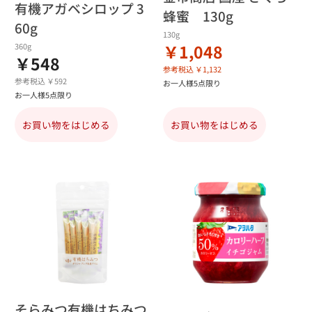
有機アガベシロップ 3
蜂蜜 130g
60g
130g
￥1,048
360g
￥548
参考税込 ￥1,132
参考税込 ￥592
お一人様5点限り
お一人様5点限り
お買い物をはじめる
お買い物をはじめる
そらみつ有機はちみつ