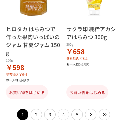
ヒロタカ はちみつで
サクラ印 純粋アカシ
作った果肉いっぱいの
アはちみつ 300g
ジャム 甘夏ジャム 150
300g
￥658
g
参考税込 ￥711
150g
お一人様5点限り
￥598
参考税込 ￥646
お一人様5点限り
お買い物をはじめる
お買い物をはじめる
1
2
3
4
5