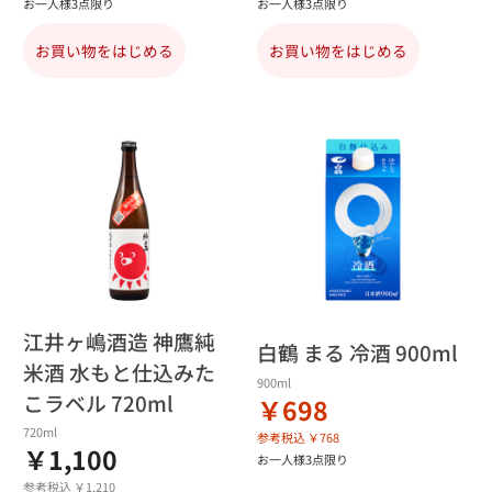
お一人様3点限り
お一人様3点限り
お買い物をはじめる
お買い物をはじめる
江井ヶ嶋酒造 神鷹純
白鶴 まる 冷酒 900ml
米酒 水もと仕込みた
900ml
こラベル 720ml
￥698
720ml
参考税込 ￥768
￥1,100
お一人様3点限り
参考税込 ￥1,210