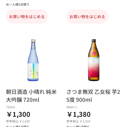
お一人様3点限り
お買い物をはじめる
お買い物をはじめる
朝日酒造 小晴れ 純米
さつま無双 乙女桜 芋2
大吟醸 720ml
5度 900ml
720ml
900ｍｌ
￥1,300
￥1,380
参考税込 ￥1,430
参考税込 ￥1,518
お一人様3点限り
お一人様3点限り