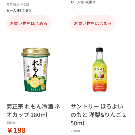
お一人様3点限り
参考税込 ￥218
お一人様3点限り
お買い物をはじめる
お買い物をはじめる
菊正宗 れもん冷酒 ネ
サントリー ほろよい
オカップ 180ml
のもと 洋梨&りんご 2
50ml
180ml
￥198
250ml