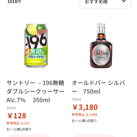
1018
件
サントリー －196無糖
オールドパー シルバ
ダブルシークヮーサー
ー 750ml
Alc.7% 350ml
750ml
￥3,180
350ml
￥128
参考税込 ￥3,498
お一人様1点限り
参考税込 ￥141
お一人様6点限り