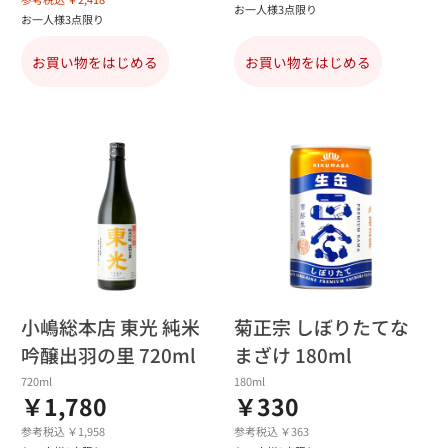
お一人様3点限り
お一人様3点限り
お買い物をはじめる
お買い物をはじめる
小嶋総本店 東光 純米
菊正宗 しぼりたてな
吟醸出羽の里 720ml
まざけ 180ml
720ml
180ml
￥1,780
￥330
参考税込 ￥1,958
参考税込 ￥363