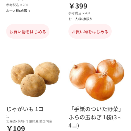
￥399
参考税込 ￥280
お一人様6点限り
参考税込 ￥431
お一人様6点限り
お買い物をはじめる
お買い物をはじめる
じゃがいも 1コ
「手紙のついた野菜」
ふらの玉ねぎ 1袋(3～
1ｺ
北海道･茨城･千葉県産 他国内産
4コ)
￥109