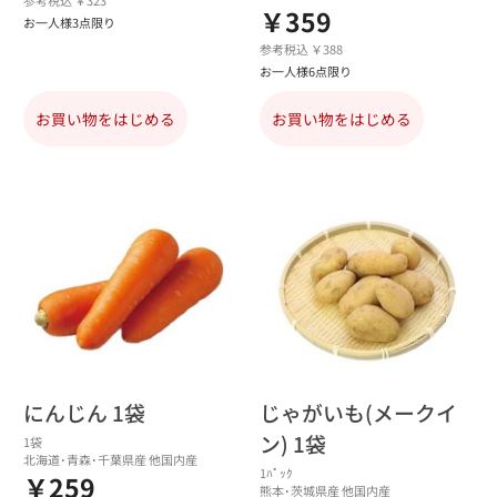
参考税込 ￥323
￥359
お一人様3点限り
参考税込 ￥388
お一人様6点限り
お買い物をはじめる
お買い物をはじめる
にんじん 1袋
じゃがいも(メークイ
ン) 1袋
1袋
北海道･青森･千葉県産 他国内産
1ﾊﾟｯｸ
￥259
熊本･茨城県産 他国内産