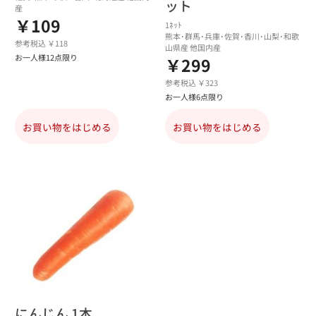
ット
産
￥109
1ﾈｯﾄ
熊本･群馬･兵庫･佐賀･香川･山梨･和歌
参考税込 ￥118
山県産 他国内産
お一人様12点限り
￥299
参考税込 ￥323
お一人様6点限り
お買い物をはじめる
お買い物をはじめる
にんじん 1本