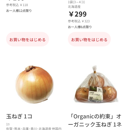
1袋(3～4コ)
参考税込 ￥118
北海道産
お一人様12点限り
￥299
参考税込 ￥323
お一人様6点限り
お買い物をはじめる
お買い物をはじめる
玉ねぎ 1コ
「Organicの約束」オ
ーガニック玉ねぎ 1ネ
1ｺ
佐賀･熊本･兵庫･香川･北海道産 他国内