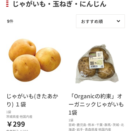
じゃがいも・玉ねぎ・にんじん
9
件
じゃがいも(きたあか
「Organicの約束」オ
り) １袋
ーガニックじゃがいも
1袋
1袋
茨城県産 他国内産
1袋
￥299
宮崎･鹿児島･熊本･千葉･群馬･茨城･北
海道･岩手･青森県産 他国内産