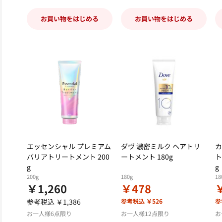
お買い物をはじめる
お買い物をはじめる
エッセンシャル プレミアム
ダヴ 濃密ミルク ヘアトリ
カ
バリアトリートメント 200
ートメント 180g
ト
g
g
200g
180g
18
￥1,260
￥478
参考税込 ￥1,386
参考税込 ￥526
参
お一人様6点限り
お一人様12点限り
お