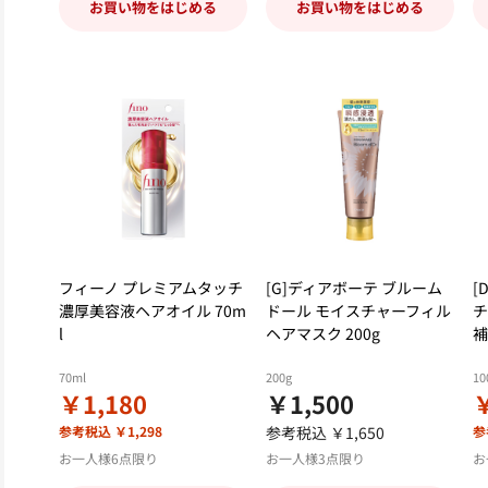
お買い物をはじめる
お買い物をはじめる
フィーノ プレミアムタッチ
[G]ディアボーテ ブルーム
[
濃厚美容液ヘアオイル 70m
ドール モイスチャーフィル
チ
l
ヘアマスク 200g
補
70ml
200g
10
￥1,180
￥1,500
参考税込 ￥1,298
参考税込 ￥1,650
参
お一人様6点限り
お一人様3点限り
お