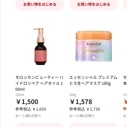
お買い物をはじめる
お買い物をはじめる
モロッカンビューティー ハ
エッセンシャル プレミアム
セ
イドロリペア ヘアオイル 1
とろ生ヘアマスク 180g
本
00ml
100ml
180g
15
￥1,500
￥1,578
￥
参考税込 ￥1,650
参考税込 ￥1,736
参
お一人様6点限り
お一人様6点限り
お