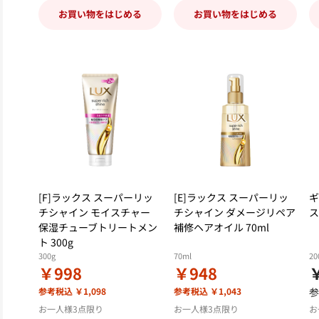
お買い物をはじめる
お買い物をはじめる
[F]ラックス スーパーリッ
[E]ラックス スーパーリッ
ギ
チシャイン モイスチャー
チシャイン ダメージリペア
ス
保湿チューブトリートメン
補修ヘアオイル 70ml
ト 300g
300g
70ml
20
￥998
￥948
￥
参考税込 ￥1,098
参考税込 ￥1,043
参
お一人様3点限り
お一人様3点限り
お