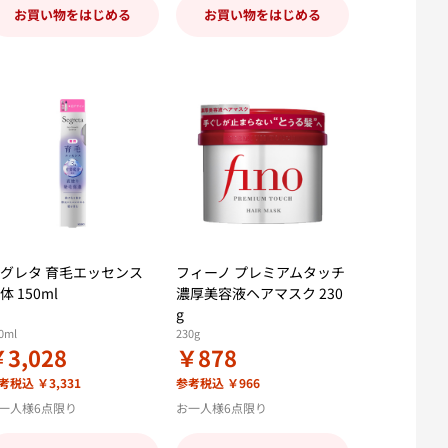
お買い物をはじめる
お買い物をはじめる
グレタ 育毛エッセンス
フィーノ プレミアムタッチ
体 150ml
濃厚美容液ヘアマスク 230
g
0ml
230g
3,028
￥878
考税込 ￥3,331
参考税込 ￥966
一人様6点限り
お一人様6点限り