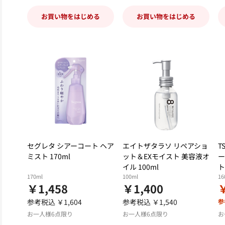
お買い物をはじめる
お買い物をはじめる
セグレタ シアーコート ヘア
エイトザタラソ リペアショ
T
ミスト 170ml
ット＆EXモイスト 美容液オ
ー
イル 100ml
ト
170ml
100ml
16
￥1,458
￥1,400
参考税込 ￥1,604
参考税込 ￥1,540
参
お一人様6点限り
お一人様6点限り
お