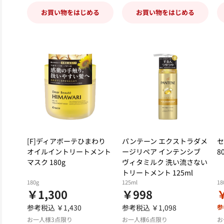
お買い物をはじめる
お買い物をはじめる
[F]ディアボーテひまわり
パンテーン エクストラダメ
セ
オイルイントリートメント
ージリペア インテンシブ
8
マスク 180g
ヴィタミルク 洗い流さない
トリートメント 125ml
180g
125ml
18
￥1,300
￥998
￥
参考税込 ￥1,430
参考税込 ￥1,098
参
お一人様3点限り
お一人様6点限り
お