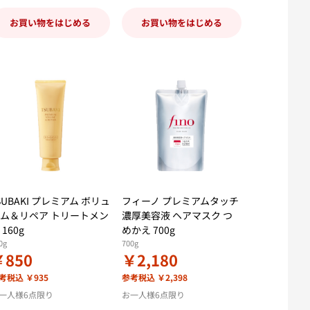
お買い物をはじめる
お買い物をはじめる
SUBAKI プレミアム ボリュ
フィーノ プレミアムタッチ
ム＆リペア トリートメン
濃厚美容液 ヘアマスク つ
 160g
めかえ 700g
0g
700g
￥850
￥2,180
考税込 ￥935
参考税込 ￥2,398
一人様6点限り
お一人様6点限り