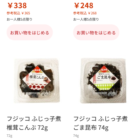
￥338
￥248
参考税込 ￥365
参考税込 ￥268
お一人様5点限り
お一人様5点限り
お買い物をはじめる
お買い物をはじめる
フジッコ ふじっ子煮
フジッコ ふじっ子煮
椎茸こんぶ 72g
ごま昆布 74g
72g
74g