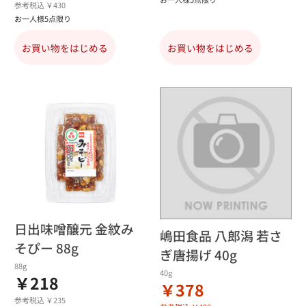
参考税込 ￥430
お一人様5点限り
お買い物をはじめる
お買い物をはじめる
日出味噌醸元 金紋み
嶋田食品 八郎潟 若さ
そぴー 88g
ぎ唐揚げ 40g
88g
40g
￥218
￥378
参考税込 ￥235