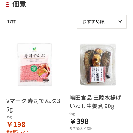
佃煮
17
件
嶋田食品 三陸水揚げ
Vマーク 寿司でんぶ 3
いわし生姜煮 90g
5g
90g
35g
￥398
￥198
参考税込 ￥430
参考税込 ￥214