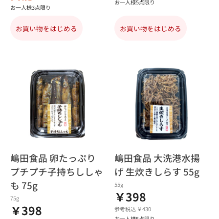
お一人様5点限り
お一人様3点限り
お買い物をはじめる
お買い物をはじめる
嶋田食品 卵たっぷり
嶋田食品 大洗港水揚
プチプチ子持ちししゃ
げ 生炊きしらす 55g
も 75g
55g
￥398
75g
￥398
参考税込 ￥430
お一人様5点限り