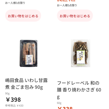
参考税込 ￥408
お一人様3点限り
お一人様5点限り
お買い物をはじめる
お買い物をはじめる
嶋田食品 いわし甘露
フードレーベル 和の
煮 金ごま包み 90g
膳 香り焼わかさぎ 60
90g
g
￥398
60g
参考税込 ￥430
￥338