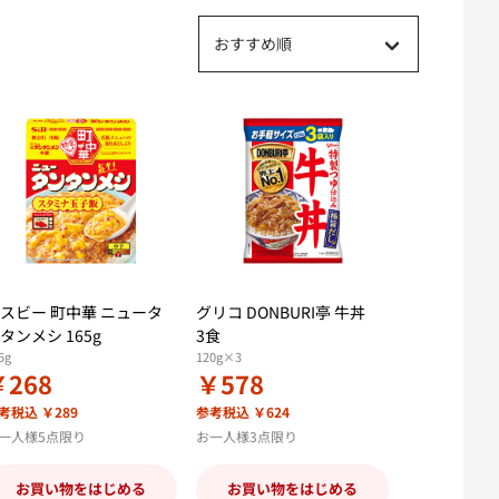
おすすめ順
スビー 町中華 ニュータ
グリコ DONBURI亭 牛丼
タンメシ 165g
3食
5g
120g×3
￥268
￥578
考税込 ￥289
参考税込 ￥624
一人様5点限り
お一人様3点限り
お買い物をはじめる
お買い物をはじめる