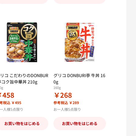
リコ こだわりのDONBUR
グリコ DONBURI亭 牛丼 16
亭コク旨中華丼 210g
0g
0g
160g
￥458
￥268
考税込 ￥495
参考税込 ￥289
一人様5点限り
お一人様5点限り
お買い物をはじめる
お買い物をはじめる