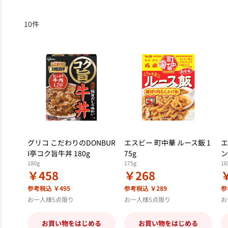
10
件
グリコ こだわりのDONBUR
エスビー 町中華 ルース飯 1
エ
I亭コク旨牛丼 180g
75g
ン
180g
175g
16
￥458
￥268
参考税込 ￥495
参考税込 ￥289
参
お一人様5点限り
お一人様5点限り
お
お買い物をはじめる
お買い物をはじめる