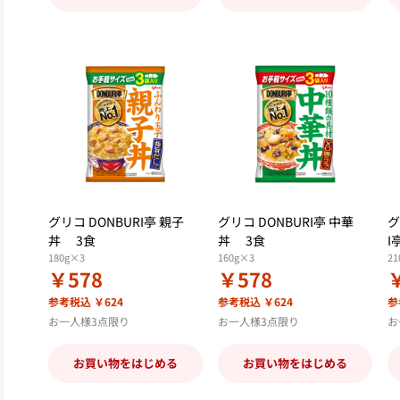
グリコ DONBURI亭 親子
グリコ DONBURI亭 中華
グ
丼 3食
丼 3食
I
180g×3
160g×3
21
￥578
￥578
参考税込 ￥624
参考税込 ￥624
参
お一人様3点限り
お一人様3点限り
お
お買い物をはじめる
お買い物をはじめる