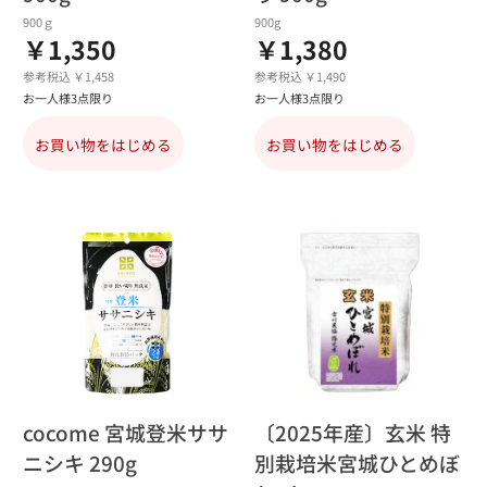
900ｇ
900g
￥1,350
￥1,380
参考税込 ￥1,458
参考税込 ￥1,490
お一人様3点限り
お一人様3点限り
お買い物をはじめる
お買い物をはじめる
cocome 宮城登米ササ
〔2025年産〕玄米 特
ニシキ 290g
別栽培米宮城ひとめぼ