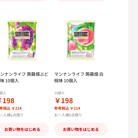
ンナンライフ 蒟蒻畑ぶど
マンナンライフ 蒟蒻畑 白
味 10個入
桃味 10個入
0個入
10個入
￥198
￥198
考税込 ￥214
参考税込 ￥214
一人様6点限り
お一人様6点限り
お買い物をはじめる
お買い物をはじめる