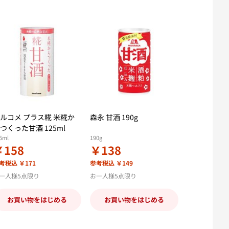
ルコメ プラス糀 米糀か
森永 甘酒 190g
つくった甘酒 125ml
5ml
190g
￥158
￥138
考税込 ￥171
参考税込 ￥149
一人様5点限り
お一人様5点限り
お買い物をはじめる
お買い物をはじめる