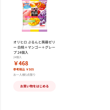
オリヒロ ぷるんと蒟蒻ゼリ
ー 白桃＋マンゴー＋グレー
プ 24個入
24個入
￥468
参考税込 ￥505
お一人様5点限り
お買い物をはじめる