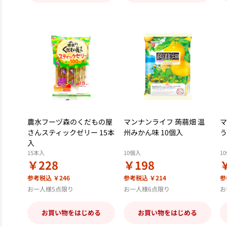
農水フーヅ森のくだもの屋
マンナンライフ 蒟蒻畑 温
マ
さんスティックゼリー 15本
州みかん味 10個入
う
入
15本入
10個入
1
￥228
￥198
参考税込 ￥246
参考税込 ￥214
参
お一人様5点限り
お一人様6点限り
お
お買い物をはじめる
お買い物をはじめる