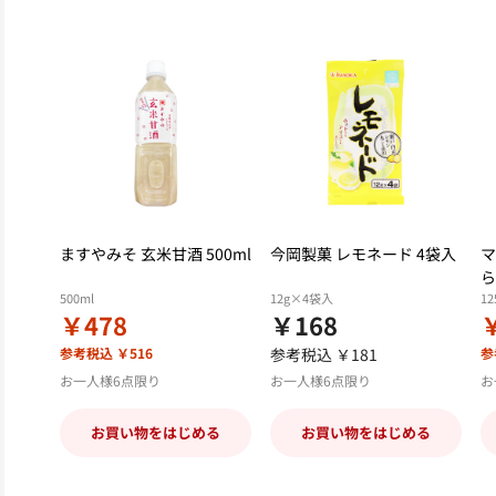
ますやみそ 玄米甘酒 500ml
今岡製菓 レモネード 4袋入
マ
ら
500ml
12g×4袋入
12
￥478
￥168
参考税込 ￥516
参考税込 ￥181
参
お一人様6点限り
お一人様6点限り
お
お買い物をはじめる
お買い物をはじめる