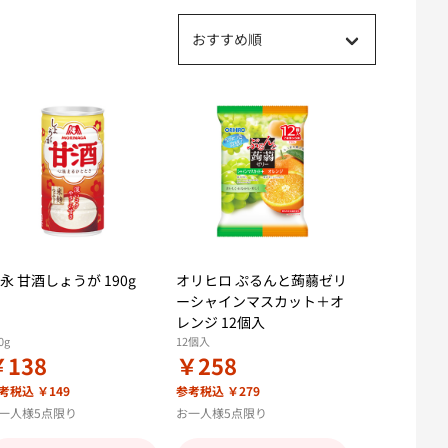
おすすめ順
永 甘酒しょうが 190g
オリヒロ ぷるんと蒟蒻ゼリ
ーシャインマスカット＋オ
レンジ 12個入
0g
12個入
￥138
￥258
考税込 ￥149
参考税込 ￥279
一人様5点限り
お一人様5点限り