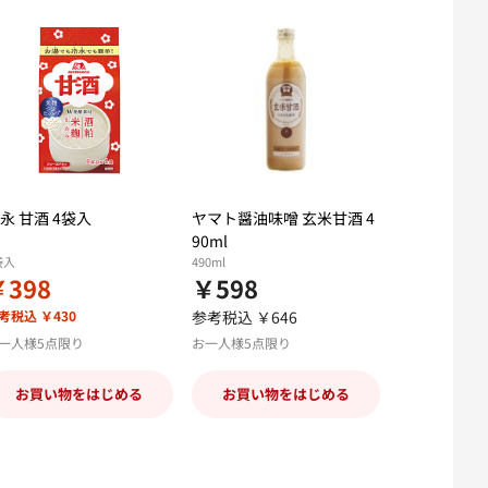
永 甘酒 4袋入
ヤマト醤油味噌 玄米甘酒 4
90ml
袋入
490ml
￥398
￥598
考税込 ￥430
参考税込 ￥646
一人様5点限り
お一人様5点限り
お買い物をはじめる
お買い物をはじめる