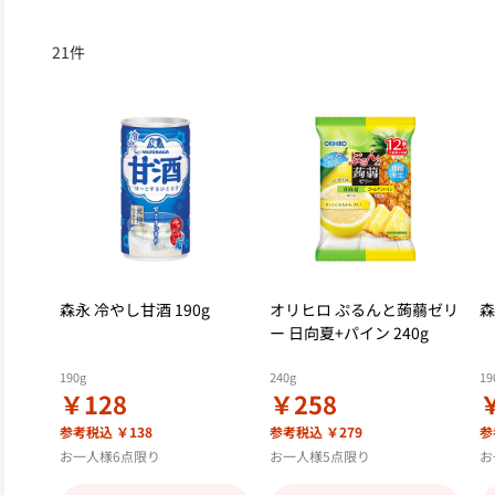
21
件
森永 冷やし甘酒 190g
オリヒロ ぷるんと蒟蒻ゼリ
森
ー 日向夏+パイン 240g
190g
240g
19
￥128
￥258
参考税込 ￥138
参考税込 ￥279
参
お一人様6点限り
お一人様5点限り
お