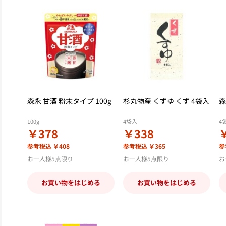
森永 甘酒 粉末タイプ 100g
杉丸物産 くずゆ くず 4袋入
森
100g
4袋入
4
￥378
￥338
参考税込 ￥408
参考税込 ￥365
参
お一人様5点限り
お一人様5点限り
お
お買い物をはじめる
お買い物をはじめる