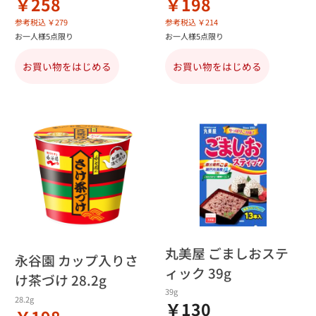
￥258
￥198
参考税込 ￥279
参考税込 ￥214
お一人様5点限り
お一人様5点限り
お買い物をはじめる
お買い物をはじめる
丸美屋 ごましおステ
永谷園 カップ入りさ
ィック 39g
け茶づけ 28.2g
39g
28.2g
￥130