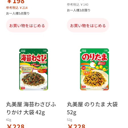
￥198
参考税込 ￥140
参考税込 ￥214
お一人様3点限り
お一人様5点限り
お買い物をはじめる
お買い物をはじめる
丸美屋 海苔わさびふ
丸美屋 のりたま 大袋
りかけ 大袋 42g
52g
42g
52g
￥228
￥228