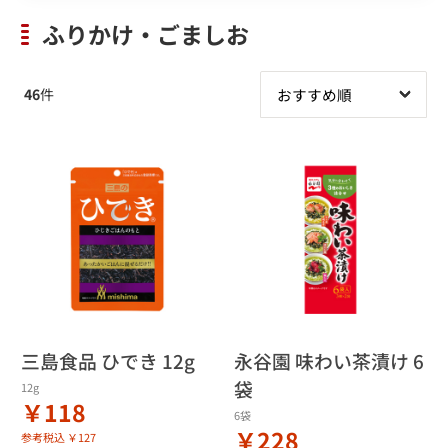
ふりかけ・ごましお
46
件
三島食品 ひでき 12g
永谷園 味わい茶漬け 6
袋
12g
￥118
6袋
￥228
参考税込 ￥127