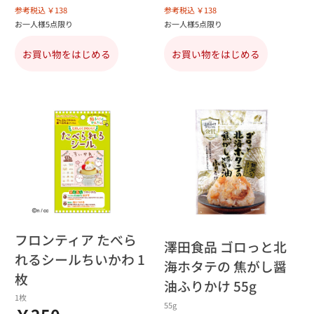
参考税込 ￥138
参考税込 ￥138
お一人様5点限り
お一人様5点限り
お買い物をはじめる
お買い物をはじめる
フロンティア たべら
澤田食品 ゴロっと北
れるシールちいかわ 1
海ホタテの 焦がし醤
枚
油ふりかけ 55g
1枚
55g