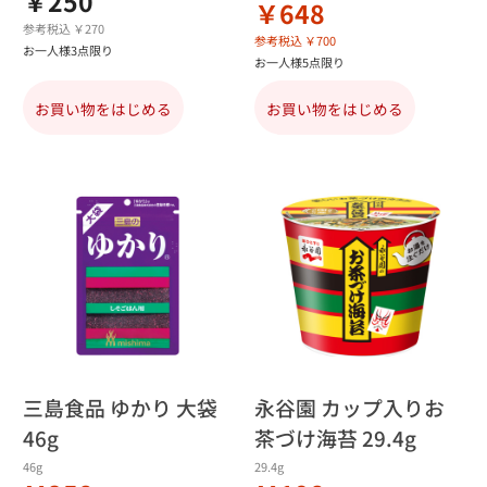
￥250
￥648
参考税込 ￥270
参考税込 ￥700
お一人様3点限り
お一人様5点限り
お買い物をはじめる
お買い物をはじめる
三島食品 ゆかり 大袋
永谷園 カップ入りお
46g
茶づけ海苔 29.4g
46g
29.4g