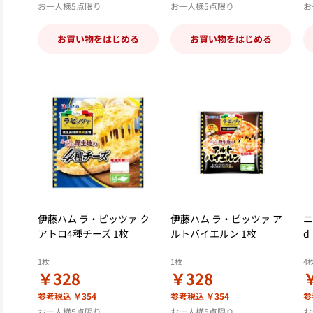
お一人様5点限り
お一人様5点限り
お
お買い物をはじめる
お買い物をはじめる
伊藤ハム ラ・ピッツァ ク
伊藤ハム ラ・ピッツァ ア
ニ
アトロ4種チーズ 1枚
ルトバイエルン 1枚
d
1枚
1枚
4
￥328
￥328
参考税込 ￥354
参考税込 ￥354
参
お一人様5点限り
お一人様5点限り
お