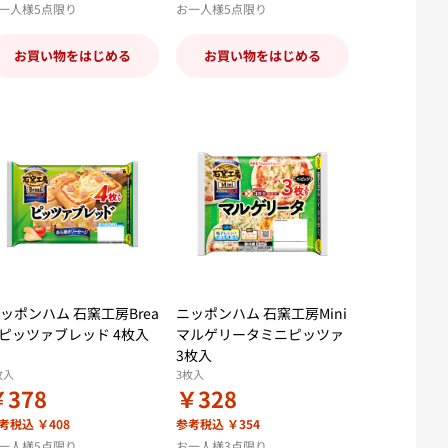
一人様5点限り
お一人様5点限り
お買い物をはじめる
お買い物をはじめる
ッポンハム 石窯工房Brea
ニッポンハム 石窯工房Mini
 ピッツァブレッド 4枚入
マルゲリータミニピッツァ
3枚入
枚入
3枚入
￥378
￥328
考税込 ￥408
参考税込 ￥354
一人様5点限り
お一人様3点限り