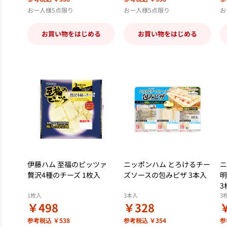
お一人様5点限り
お一人様5点限り
お
お買い物をはじめる
お買い物をはじめる
伊藤ハム 至福のピッツァ
ニッポンハム とろけるチー
ニ
贅沢4種のチーズ 1枚入
ズソースの包みピザ 3本入
明
3
1枚入
3本入
3
￥498
￥328
参考税込 ￥538
参考税込 ￥354
参