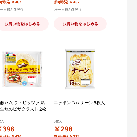
考税込 ￥462
参考税込 ￥462
一人様5点限り
お一人様5点限り
お買い物をはじめる
お買い物をはじめる
藤ハム ラ・ピッツァ 熟
ニッポンハム ナーン 5枚入
生地のピザクラスト 2枚
枚入
5枚入
￥398
￥298
考税込 ￥430
参考税込 ￥322