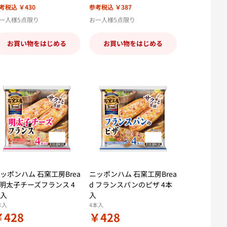
考税込 ￥430
参考税込 ￥387
一人様5点限り
お一人様5点限り
お買い物をはじめる
お買い物をはじめる
ッポンハム 石窯工房Brea
ニッポンハム 石窯工房Brea
 明太子チーズフランス 4
d フランスパンのピザ 4本
入
入
本入
4本入
￥428
￥428