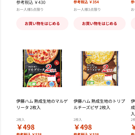
参考税込 ￥430
参考税込 ￥354
参
お一人様5点限り
お一人様3点限り
お
お買い物をはじめる
お買い物をはじめる
伊藤ハム 熟成生地のマルゲ
伊藤ハム 熟成生地のトリプ
伊
リータ 2枚入
ルチーズピザ 2枚入
成
入
2枚入
2枚入
2
￥498
￥498
参考税込 ￥538
参考税込 ￥538
参