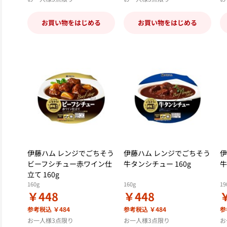
お買い物をはじめる
お買い物をはじめる
伊藤ハム レンジでごちそう
伊藤ハム レンジでごちそう
伊
ビーフシチュー赤ワイン仕
牛タンシチュー 160g
牛
立て 160g
160g
160g
19
￥448
￥448
参考税込 ￥484
参考税込 ￥484
参
お一人様3点限り
お一人様3点限り
お