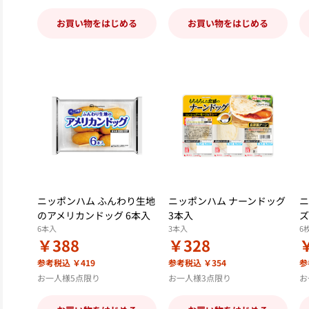
お買い物をはじめる
お買い物をはじめる
ニッポンハム ふんわり生地
ニッポンハム ナーンドッグ
ニ
のアメリカンドッグ 6本入
3本入
ズ
6本入
3本入
6
￥388
￥328
参考税込 ￥419
参考税込 ￥354
参
お一人様5点限り
お一人様3点限り
お