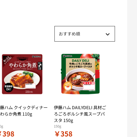
おすすめ順
藤ハム クイックディナー
伊藤ハム DAILYDELI 具材ご
わらか角煮 110g
ろごろボルシチ風スープパ
スタ 150g
0g
150g
￥398
￥358