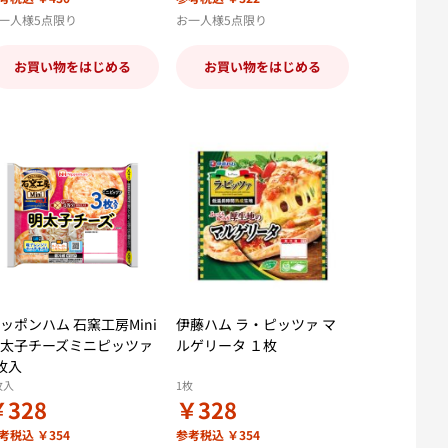
一人様5点限り
お一人様5点限り
お買い物をはじめる
お買い物をはじめる
ッポンハム 石窯工房Mini
伊藤ハム ラ・ピッツァ マ
太子チーズミニピッツァ
ルゲリータ １枚
枚入
枚入
1枚
￥328
￥328
考税込 ￥354
参考税込 ￥354