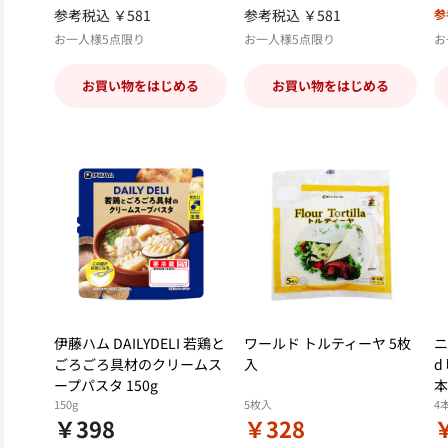
参考税込 ￥581
参考税込 ￥581
参
お一人様5点限り
お一人様5点限り
お
お買い物をはじめる
お買い物をはじめる
伊藤ハム DAILYDELI 若鶏と
ワールド トルティーヤ 5枚
ニ
ごろごろ具材のクリームス
入
d
ープパスタ 150g
本
150g
5枚入
4
￥398
￥328