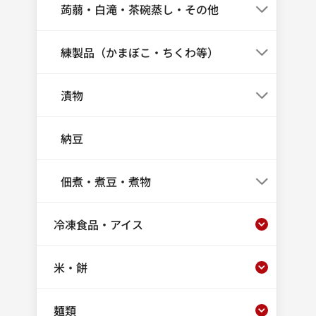
蒟蒻・白滝・茶碗蒸し・その他
練製品（かまぼこ・ちくわ等）
漬物
納豆
佃煮・煮豆・煮物
冷凍食品・アイス
米・餅
麺類