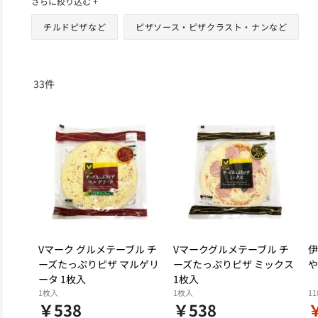
さらに絞り込む +
チルドピザなど
ピザソース・ピザクラスト・ナンなど
33
件
Vマーク グルメテーブル チ
Vマークグルメテーブル チ
伊
ーズたっぷりピザ マルゲリ
ーズたっぷりピザ ミックス
や
ータ 1枚入
1枚入
1枚入
1枚入
11
￥538
￥538