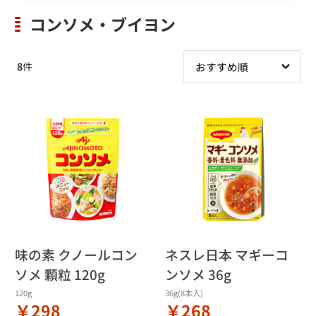
コンソメ・ブイヨン
8
件
味の素 クノールコン
ネスレ日本 マギーコ
ソメ 顆粒 120g
ンソメ 36g
120g
36g(8本入)
￥298
￥268