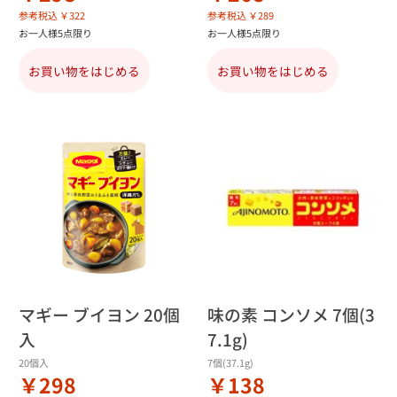
参考税込 ￥322
参考税込 ￥289
お一人様5点限り
お一人様5点限り
お買い物をはじめる
お買い物をはじめる
マギー ブイヨン 20個
味の素 コンソメ 7個(3
入
7.1g)
20個入
7個(37.1g)
￥298
￥138