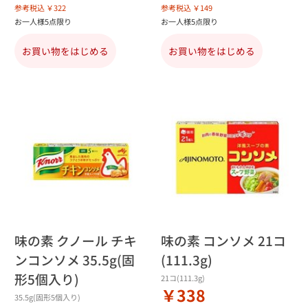
参考税込 ￥322
参考税込 ￥149
お一人様5点限り
お一人様5点限り
お買い物をはじめる
お買い物をはじめる
味の素 クノール チキ
味の素 コンソメ 21コ
ンコンソメ 35.5g(固
(111.3g)
形5個入り)
21コ(111.3g)
￥338
35.5g(固形5個入り)