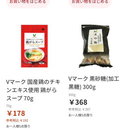
お買い物をはじめる
お買い物をはじめる
Vマーク 黒砂糖(加工
Vマーク 国産鶏のチキ
黒糖) 300g
ンエキス使用 鶏がら
300g
スープ 70g
￥368
70g
参考税込 ￥397
￥178
お一人様5点限り
参考税込 ￥192
お一人様5点限り