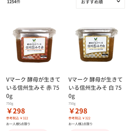
1254
件
Vマーク 酵母が生きて
Vマーク 酵母が生きて
いる信州生みそ 赤 75
いる信州生みそ 白 75
0g
0g
750g
750g
￥298
￥298
参考税込 ￥322
参考税込 ￥322
お一人様5点限り
お一人様2点限り