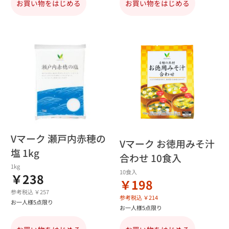
お買い物をはじめる
お買い物をはじめる
Vマーク 瀬戸内赤穂の
Vマーク お徳用みそ汁
塩 1kg
合わせ 10食入
1kg
10食入
￥238
￥198
参考税込 ￥257
参考税込 ￥214
お一人様5点限り
お一人様5点限り