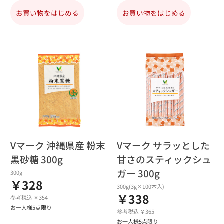
お買い物をはじめる
お買い物をはじめる
Vマーク 沖縄県産 粉末
Vマーク サラッとした
黒砂糖 300g
甘さのスティックシュ
ガー 300g
300g
￥328
300g(3g×100本入)
￥338
参考税込 ￥354
お一人様5点限り
参考税込 ￥365
お一人様5点限り