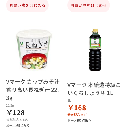
お買い物をはじめる
お買い物をはじめる
Vマーク カップみそ汁
Vマーク 本醸造特級こ
香り高い長ねぎ汁 22.
いくちしょうゆ 1L
3g
1L
￥168
22.3g
￥128
参考税込 ￥181
参考税込 ￥138
お一人様2点限り
お一人様5点限り