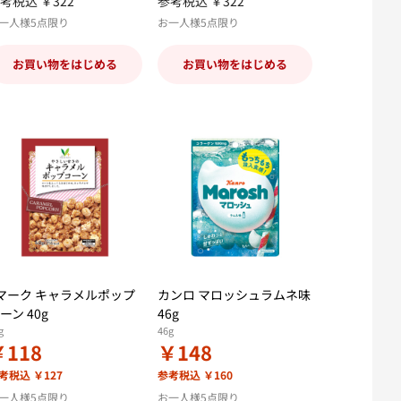
考税込 ￥322
参考税込 ￥322
一人様5点限り
お一人様5点限り
お買い物をはじめる
お買い物をはじめる
マーク キャラメルポップ
カンロ マロッシュラムネ味
ーン 40g
46g
g
46g
￥118
￥148
考税込 ￥127
参考税込 ￥160
一人様5点限り
お一人様5点限り