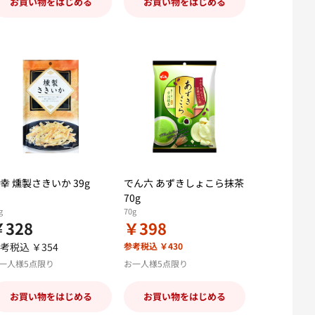
お買い物をはじめる
お買い物をはじめる
幸 燻製さきいか 39g
でん六 あずきしょこら抹茶
70g
g
70g
￥328
￥398
考税込 ￥354
参考税込 ￥430
一人様5点限り
お一人様5点限り
お買い物をはじめる
お買い物をはじめる