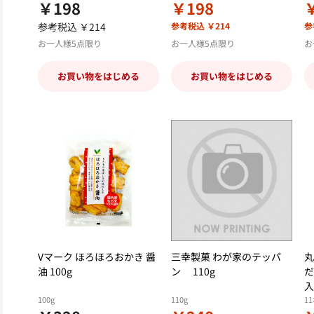
￥198
￥198
参考税込 ￥214
参考税込 ￥214
参
お一人様5点限り
お一人様5点限り
お
お買い物をはじめる
お買い物をはじめる
Vマーク ほろほろおかき 醤
三幸製菓 わが家のテッパ
丸
油 100g
ン 110g
だ
入
100g
110g
1