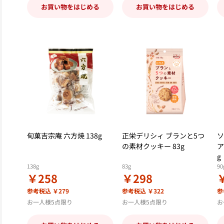
お買い物をはじめる
お買い物をはじめる
旬菓吉宗庵 六方焼 138g
正栄デリシィ ブランと5つ
ソ
の素材クッキー 83g
ア
g
138g
83g
90
￥258
￥298
参考税込 ￥279
参考税込 ￥322
参
お一人様5点限り
お一人様5点限り
お