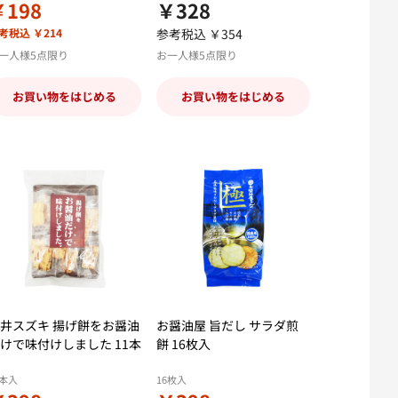
￥198
￥328
考税込 ￥214
参考税込 ￥354
一人様5点限り
お一人様5点限り
お買い物をはじめる
お買い物をはじめる
井スズキ 揚げ餅をお醤油
お醤油屋 旨だし サラダ煎
けで味付けしました 11本
餅 16枚入
1本入
16枚入