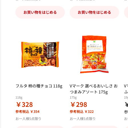
お買い物をはじめる
お買い物をはじめる
フルタ 柿の種チョコ 118g
Vマーク 選べるおいしさ お
V
つまみアソート 175g
ふ
118g
175g
19
￥328
￥298
参考税込 ￥354
参考税込 ￥322
参
お一人様5点限り
お一人様5点限り
お