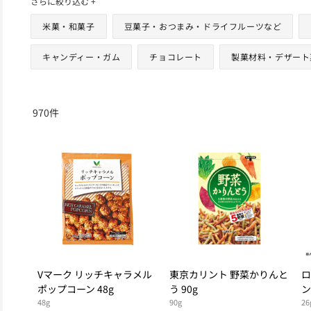
さらに絞り込む +
米菓・和菓子
豆菓子・おつまみ・ドライフルーツなど
キャンディー・ガム
チョコレート
製菓材料・デザート
970
件
Vマーク リッチキャラメル
東京カリント 野菜かりんと
ロ
ポップコーン 48g
う 90g
ン
48g
90g
26