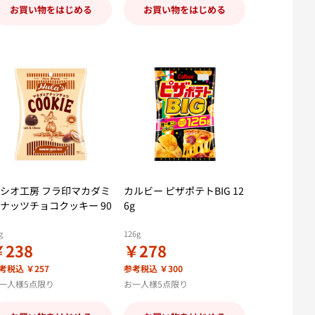
お買い物をはじめる
お買い物をはじめる
シオ工房 フラ印マカダミ
カルビー ピザポテトBIG 12
ナッツチョコクッキー 90
6g
g
126g
￥238
￥278
考税込 ￥257
参考税込 ￥300
一人様5点限り
お一人様5点限り