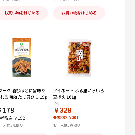
お買い物をはじめる
お買い物をはじめる
マーク 噛むほどに旨味あ
アイネット ふる里いろいろ
れる 焼ほたて貝ひも 19g
豆揃え 161g
g
161g
￥178
￥328
考税込 ￥192
参考税込 ￥354
一人様5点限り
お一人様5点限り