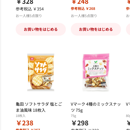
￥328
￥248
参考税込 ￥354
参考税込 ￥268
参
お一人様5点限り
お一人様5点限り
お
お買い物をはじめる
お買い物をはじめる
亀田 ソフトサラダ 塩とご
Vマーク 4種のミックスナッ
V
ま油風味 18枚入
ツ 75g
18枚入
75g
80
￥238
￥298
参考税込 ￥257