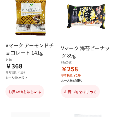
Vマーク アーモンドチ
Vマーク 海苔ピーナッ
ョコレート 141g
ツ 89g
141g
89g(5袋)
￥368
￥258
参考税込 ￥397
参考税込 ￥279
お一人様5点限り
お一人様5点限り
お買い物をはじめる
お買い物をはじめる