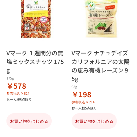
Vマーク １週間分の無
Vマーク ナチュデイズ
塩ミックスナッツ 175
カリフォルニアの太陽
g
の恵み有機レーズン 9
5g
175g
￥578
95g
￥198
参考税込 ￥624
お一人様5点限り
参考税込 ￥214
お一人様5点限り
お買い物をはじめる
お買い物をはじめる