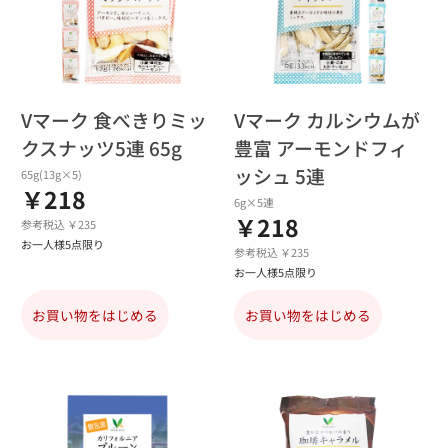
Vマーク 食べきりミッ
Vマーク カルシウムが
クスナッツ5連 65g
豊富 アーモンドフィ
ッシュ 5連
65g(13g×5)
￥218
6g×5連
￥218
参考税込 ￥235
お一人様5点限り
参考税込 ￥235
お一人様5点限り
お買い物をはじめる
お買い物をはじめる