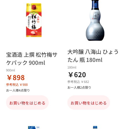
大吟醸 八海山 ひょう
宝酒造 上撰 松竹梅サ
たん 瓶 180ml
ケパック 900ml
180ml
900ml
￥620
￥898
参考税込 ￥682
参考税込 ￥988
お一人様2点限り
お一人様4点限り
お買い物をはじめる
お買い物をはじめる