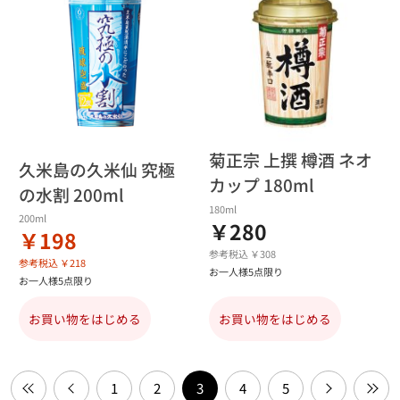
菊正宗 上撰 樽酒 ネオ
久米島の久米仙 究極
カップ 180ml
の水割 200ml
180ml
200ml
￥280
￥198
参考税込 ￥308
参考税込 ￥218
お一人様5点限り
お一人様5点限り
お買い物をはじめる
お買い物をはじめる
1
2
3
4
5