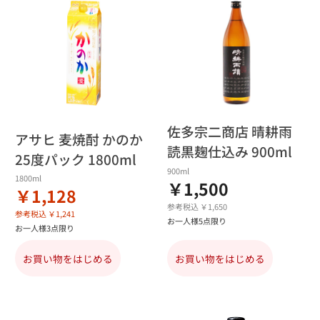
佐多宗二商店 晴耕雨
アサヒ 麦焼酎 かのか
読黒麹仕込み 900ml
25度パック 1800ml
900ml
1800ml
￥1,500
￥1,128
参考税込 ￥1,650
参考税込 ￥1,241
お一人様5点限り
お一人様3点限り
お買い物をはじめる
お買い物をはじめる