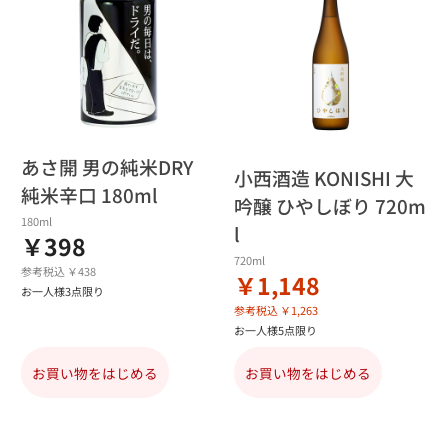
あさ開 男の純米DRY
小西酒造 KONISHI 大
純米辛口 180ml
吟醸 ひやしぼり 720m
180ml
l
￥398
720ml
参考税込 ￥438
￥1,148
お一人様3点限り
参考税込 ￥1,263
お一人様5点限り
お買い物をはじめる
お買い物をはじめる