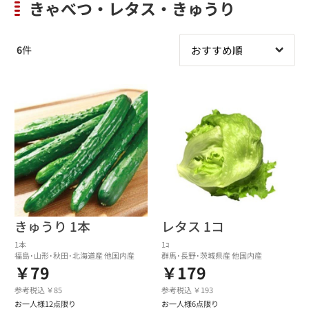
きゃべつ・レタス・きゅうり
6
件
きゅうり 1本
レタス 1コ
1本
1ｺ
福島･山形･秋田･北海道産 他国内産
群馬･長野･茨城県産 他国内産
￥79
￥179
参考税込 ￥85
参考税込 ￥193
お一人様12点限り
お一人様6点限り