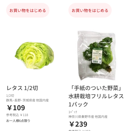
お買い物をはじめる
お買い物をはじめる
レタス 1/2切
「手紙のついた野菜」
水耕栽培フリルレタス
1/2切
群馬･長野･茨城県産 他国内産
1パック
￥109
1ﾊﾟｯｸ
参考税込 ￥118
神奈川県秦野市産 他国内産
お一人様6点限り
￥239