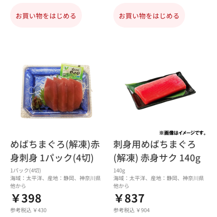
お買い物をはじめる
お買い物をはじめる
めばちまぐろ(解凍)赤
刺身用めばちまぐろ
身刺身 1パック(4切)
(解凍) 赤身サク 140g
1パック(4切)
140g
海域：太平洋、産地：静岡、神奈川県
海域：太平洋、産地：静岡、神奈川県
他から
他から
￥398
￥837
参考税込 ￥430
参考税込 ￥904