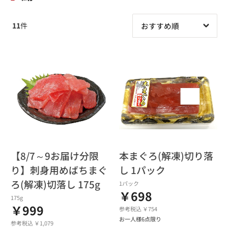
11
件
【8/7～9お届け分限
本まぐろ(解凍)切り落
り】刺身用めばちまぐ
し 1パック
ろ(解凍)切落し 175g
1パック
￥698
175g
￥999
参考税込 ￥754
お一人様6点限り
参考税込 ￥1,079