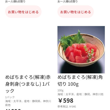
お一人様6点限り
お一人様6点限り
お買い物をはじめる
お買い物をはじめる
めばちまぐろ(解凍)赤
めばちまぐろ(解凍)角
身刺身(つまなし) 1パ
切り 100g
ック
100g
海域：太平洋、産地：静岡、神奈川他
1パック
￥598
海域：太平洋、産地：静岡県、神奈川
県他
参考税込 ￥646