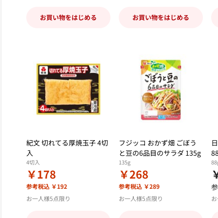
お買い物をはじめる
お買い物をはじめる
紀文 切れてる厚焼玉子 4切
フジッコ おかず畑 ごぼう
日
入
と豆の6品目のサラダ 135g
8
4切入
135g
88
￥178
￥268
参考税込 ￥192
参考税込 ￥289
参
お一人様5点限り
お一人様5点限り
お