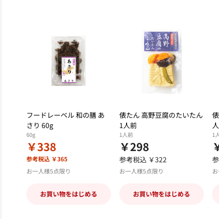
フードレーベル 和の膳 あ
俵たん 高野豆腐のたいたん
俵
さり 60g
1人前
人
60g
1人前
1
￥338
￥298
参考税込 ￥365
参考税込 ￥322
参
お一人様5点限り
お一人様5点限り
お
お買い物をはじめる
お買い物をはじめる