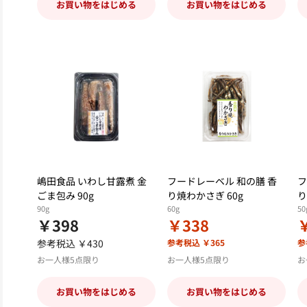
お買い物をはじめる
お買い物をはじめる
嶋田食品 いわし甘露煮 金
フードレーベル 和の膳 香
フ
ごま包み 90g
り焼わかさぎ 60g
り
90g
60g
50
￥398
￥338
参考税込 ￥430
参考税込 ￥365
参
お一人様5点限り
お一人様5点限り
お
お買い物をはじめる
お買い物をはじめる