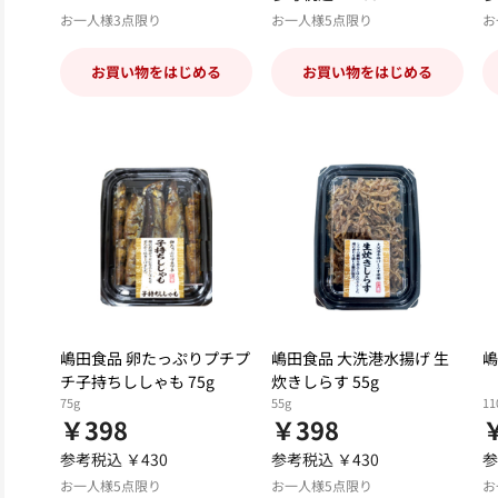
お一人様3点限り
お一人様5点限り
お
お買い物をはじめる
お買い物をはじめる
嶋田食品 卵たっぷりプチプ
嶋田食品 大洗港水揚げ 生
嶋
チ子持ちししゃも 75g
炊きしらす 55g
75g
55g
11
￥398
￥398
参考税込 ￥430
参考税込 ￥430
参
お一人様5点限り
お一人様5点限り
お