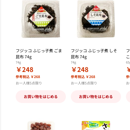
フジッコ ふじっ子煮 ごま
フジッコ ふじっ子煮 しそ
フ
昆布 74g
昆布 74g
こ
74g
74g
65
￥248
￥248
参考税込 ￥268
参考税込 ￥268
参
お一人様5点限り
お一人様5点限り
お
お買い物をはじめる
お買い物をはじめる