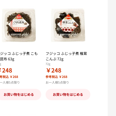
ジッコ ふじっ子煮 こも
フジッコ ふじっ子煮 椎茸
昆布 63g
こんぶ 72g
g
72g
￥248
￥248
考税込 ￥268
参考税込 ￥268
一人様5点限り
お一人様5点限り
お買い物をはじめる
お買い物をはじめる