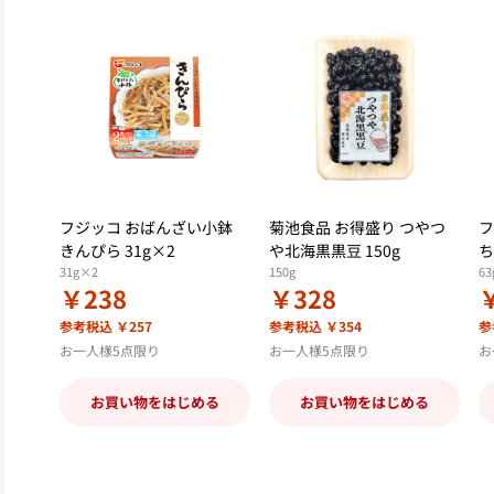
フジッコ おばんざい小鉢
菊池食品 お得盛り つやつ
フ
きんぴら 31g×2
や北海黒黒豆 150g
ち
31g×2
150g
63
￥238
￥328
参考税込 ￥257
参考税込 ￥354
参
お一人様5点限り
お一人様5点限り
お
お買い物をはじめる
お買い物をはじめる