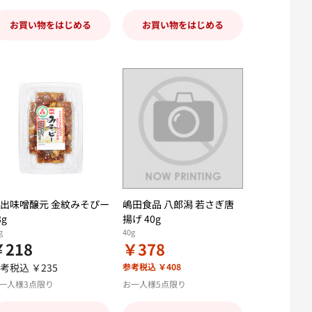
お買い物をはじめる
お買い物をはじめる
出味噌醸元 金紋みそぴー
嶋田食品 八郎潟 若さぎ唐
8g
揚げ 40g
g
40g
￥218
￥378
考税込 ￥235
参考税込 ￥408
一人様3点限り
お一人様5点限り