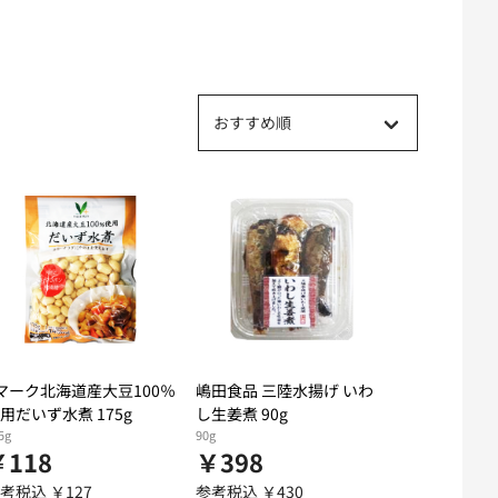
おすすめ順
マーク北海道産大豆100％
嶋田食品 三陸水揚げ いわ
用だいず水煮 175g
し生姜煮 90g
5g
90g
￥118
￥398
考税込 ￥127
参考税込 ￥430