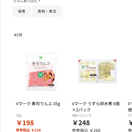
さらに絞り込む +
佃煮
煮物・煮豆
45
件
Vマーク 寿司でんぶ 35g
Vマーク うずら卵水煮 6個
V
×2パック
使
35g
6個×2パック
17
￥198
￥248
参考税込 ￥214
参考税込 ￥268
参