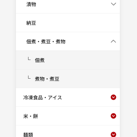
漬物
納豆
佃煮・煮豆・煮物
佃煮
煮物・煮豆
冷凍食品・アイス
米・餅
麺類