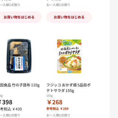
一人様5点限り
お一人様5点限り
お買い物をはじめる
お買い物をはじめる
田食品 竹の子昆布 110g
フジッコ おかず畑 5品目ポ
テトサラダ 155g
0g
155g
￥398
￥268
考税込 ￥430
参考税込 ￥289
一人様5点限り
お一人様5点限り