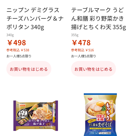
ニップン デミグラス
テーブルマーク うど
チーズハンバーグ＆ナ
ん和膳 彩り野菜かき
ポリタン 340g
揚げとちくわ天 355g
340g
355g
￥498
￥478
参考税込 ￥538
参考税込 ￥516
お一人様5点限り
お一人様5点限り
お買い物をはじめる
お買い物をはじめる