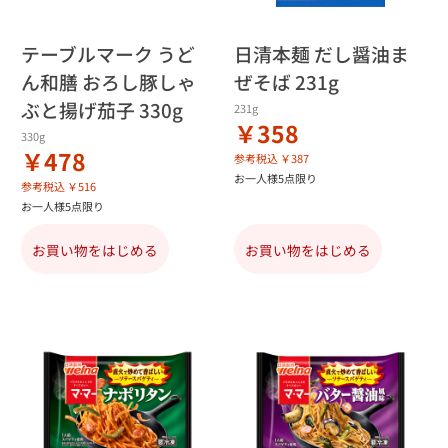
テーブルマーク うど
日清本麺 だし醤油ま
ん和膳 おろし豚しゃ
ぜそば 231g
ぶと揚げ茄子 330g
231g
￥358
330g
￥478
参考税込 ￥387
お一人様5点限り
参考税込 ￥516
お一人様5点限り
お買い物をはじめる
お買い物をはじめる