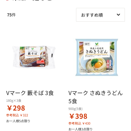
75
件
Vマーク 藪そば 3食
Vマーク さぬきうどん
5食
180g×3食
￥298
900g(5食)
￥398
参考税込 ￥322
お一人様5点限り
参考税込 ￥430
お一人様3点限り