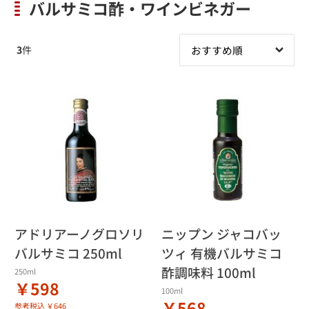
バルサミコ酢・ワインビネガー
3
件
アドリアーノグロソリ
ニップン ジャコバッ
バルサミコ 250ml
ツィ 有機バルサミコ
酢調味料 100ml
250ml
￥598
100ml
￥568
参考税込 ￥646