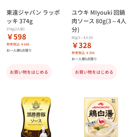
東遠ジャパン ラッポ
ユウキ MIyouki 回鍋
ッキ 374g
肉ソース 80g(3～4人
分)
374g(2人前)
￥598
80g(3～4人分)
￥328
参考税込 ￥646
お一人様5点限り
参考税込 ￥354
お一人様5点限り
お買い物をはじめる
お買い物をはじめる