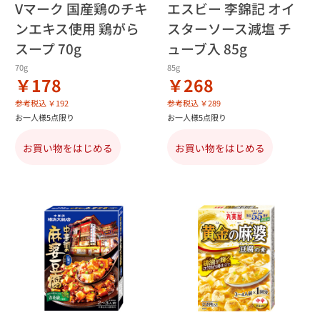
Vマーク 国産鶏のチキ
エスビー 李錦記 オイ
ンエキス使用 鶏がら
スターソース減塩 チ
スープ 70g
ューブ入 85g
70g
85g
￥178
￥268
参考税込 ￥192
参考税込 ￥289
お一人様5点限り
お一人様5点限り
お買い物をはじめる
お買い物をはじめる