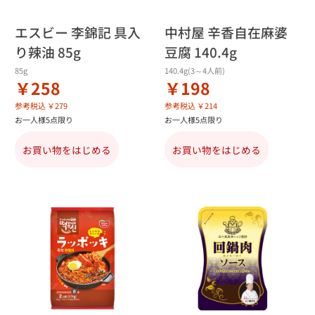
エスビー 李錦記 具入
中村屋 辛香自在麻婆
り辣油 85g
豆腐 140.4g
85g
140.4g(3～4人前)
￥258
￥198
参考税込 ￥279
参考税込 ￥214
お一人様5点限り
お一人様5点限り
お買い物をはじめる
お買い物をはじめる