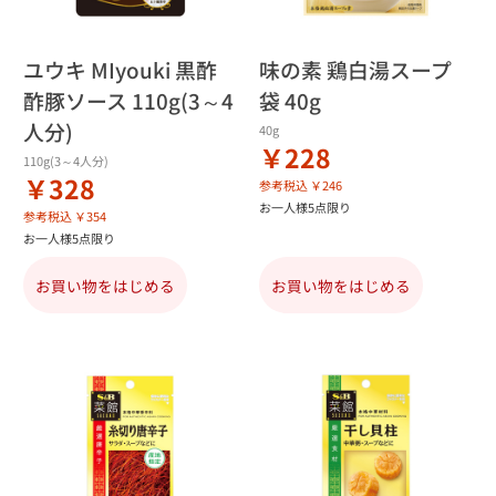
ユウキ MIyouki 黒酢
味の素 鶏白湯スープ
酢豚ソース 110g(3～4
袋 40g
人分)
40g
￥228
110g(3～4人分)
￥328
参考税込 ￥246
お一人様5点限り
参考税込 ￥354
お一人様5点限り
お買い物をはじめる
お買い物をはじめる