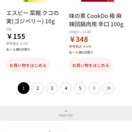
エスビー 菜館 クコの
味の素 CookDo 極 麻
実(ゴジベリー) 10g
辣回鍋肉用 辛口 100g
10g
100g(2～3人前)
￥155
￥348
参考税込 ￥167
参考税込 ￥376
お一人様5点限り
お一人様5点限り
お買い物をはじめる
お買い物をはじめる
1
2
3
4
5