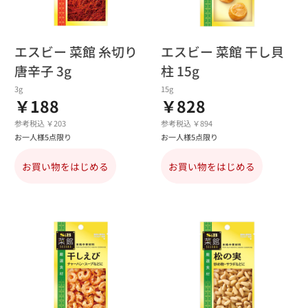
エスビー 菜館 糸切り
エスビー 菜館 干し貝
唐辛子 3g
柱 15g
3g
15g
￥188
￥828
参考税込 ￥203
参考税込 ￥894
お一人様5点限り
お一人様5点限り
お買い物をはじめる
お買い物をはじめる