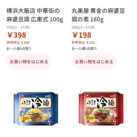
横浜大飯店 中華街の
丸美屋 黄金の麻婆豆
麻婆豆腐 広東式 100g
腐の素 180g
100g(2～3人前)
180g(3～4人前)
￥398
￥198
参考税込 ￥430
参考税込 ￥214
お一人様5点限り
お一人様5点限り
お買い物をはじめる
お買い物をはじめる