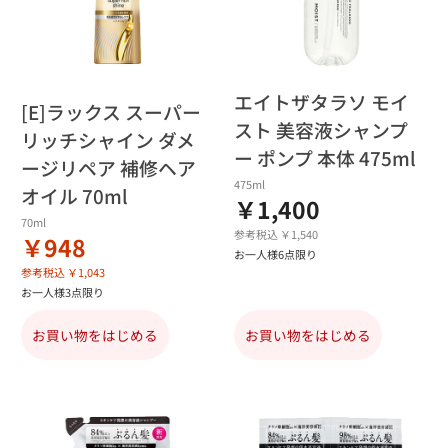
エイトザタラソ モイ
[E]ラックス スーパー
スト 美容液シャンプ
リッチシャイン ダメ
ー ポンプ 本体 475ml
ージリペア 補修ヘア
475ml
オイル 70ml
￥1,400
70ml
参考税込 ￥1,540
￥948
お一人様6点限り
参考税込 ￥1,043
お一人様3点限り
お買い物をはじめる
お買い物をはじめる