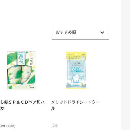
おすすめ順
ち髪ＳＰ＆ＣＤぺア和ハ
メリットドライシートクー
カ
ル
0mL+450g
12枚