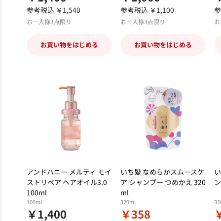
参考税込 ￥1,540
参考税込 ￥1,100
参
お一人様3点限り
お一人様3点限り
お
お買い物をはじめる
お買い物をはじめる
アンドハニー メルティ モイ
いち髪 なめらかスムースケ
い
ストリペア ヘアオイル3.0
ア シャンプー つめかえ 320
ン
100ml
ml
100ml
320ml
32
￥1,400
￥358