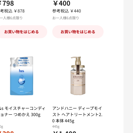
￥798
￥400
考税込 ￥878
参考税込 ￥440
一人様6点限り
お一人様6点限り
お買い物をはじめる
お買い物をはじめる
&s モイスチャーコンディ
アンドハニー ディープモイ
ョナー つめかえ 300g
スト ヘアトリートメント2.
0 本体 445g
0g
445g