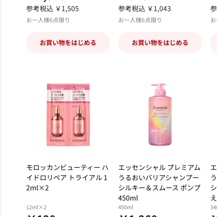
参考税込 ￥1,505
参考税込 ￥1,043
参
お一人様6点限り
お一人様6点限り
お
お買い物をはじめる
お買い物をはじめる
モロッカンビューティー ハ
エッセンシャル プレミアム
エ
イドロリペア トライアル 1
うるおいバリアシャンプー
う
2ml×2
シルキー＆スムース ポンプ
シ
450ml
え
12ml×2
450ml
34