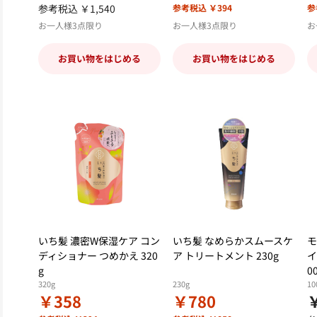
参考税込 ￥1,540
参考税込 ￥394
参
お一人様3点限り
お一人様3点限り
お
お買い物をはじめる
お買い物をはじめる
いち髪 濃密W保湿ケア コン
いち髪 なめらかスムースケ
モ
ディショナー つめかえ 320
ア トリートメント 230g
イ
g
0
320g
230g
10
￥358
￥780
￥