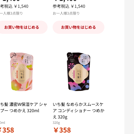
考税込 ￥1,540
参考税込 ￥1,540
一人様3点限り
お一人様3点限り
お買い物をはじめる
お買い物をはじめる
ち髪 濃密W保湿ケア シャ
いち髪 なめらかスムースケ
プー つめかえ 320ml
ア コンディショナー つめか
え 320g
0ml
320g
￥358
￥358