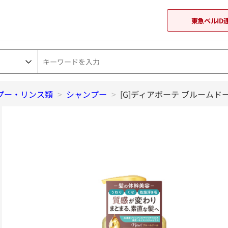
東急ベルID
プー・リンス類
>
シャンプー
東急オンラインショップ
>
[G]ディアボーテ ブルームドー