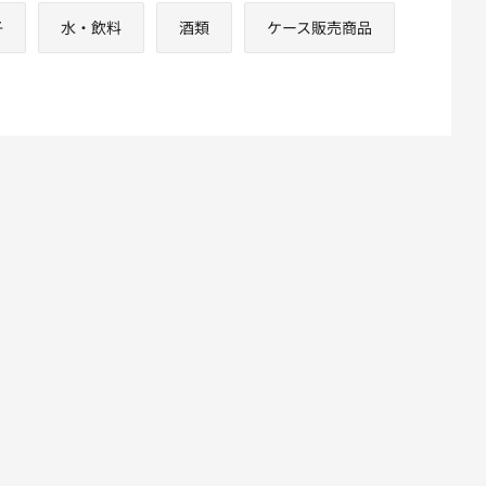
子
水・飲料
酒類
ケース販売商品