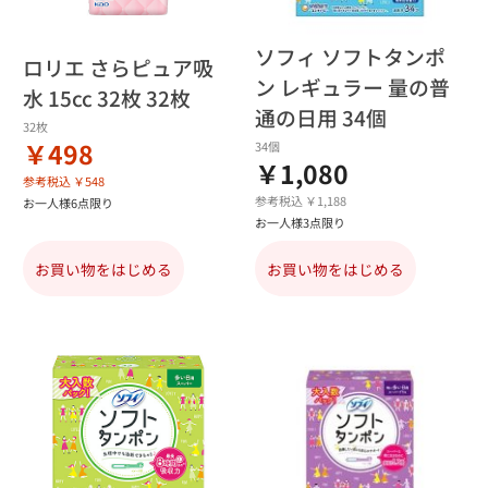
ソフィ ソフトタンポ
ロリエ さらピュア吸
ン レギュラー 量の普
水 15cc 32枚 32枚
通の日用 34個
32枚
￥498
34個
￥1,080
参考税込 ￥548
参考税込 ￥1,188
お一人様6点限り
お一人様3点限り
お買い物をはじめる
お買い物をはじめる