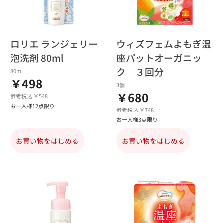
ロリエ ランジェリー
ウィズフェムよもぎ温
泡洗剤 80ml
座パットオーガニッ
ク ３回分
80ml
￥498
3個
￥680
参考税込 ￥548
お一人様12点限り
参考税込 ￥748
お一人様3点限り
お買い物をはじめる
お買い物をはじめる