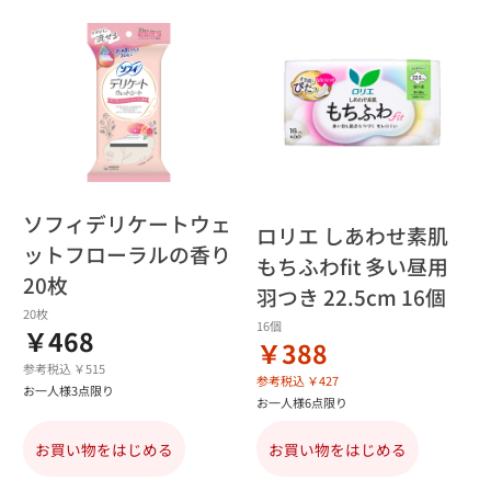
ソフィデリケートウェ
ロリエ しあわせ素肌
ットフローラルの香り
もちふわfit 多い昼用
20枚
羽つき 22.5cm 16個
20枚
16個
￥468
￥388
参考税込 ￥515
参考税込 ￥427
お一人様3点限り
お一人様6点限り
お買い物をはじめる
お買い物をはじめる