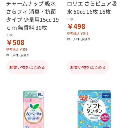
チャームナップ 吸水
ロリエ さらピュア吸
さらフィ 消臭・抗菌
水 50cc 16枚 16枚
タイプ 少量用15cc 19
16枚
￥498
ｃｍ 無香料 30枚
参考税込 ￥548
30枚
お一人様6点限り
￥508
参考税込 ￥559
お一人様3点限り
お買い物をはじめる
お買い物をはじめる