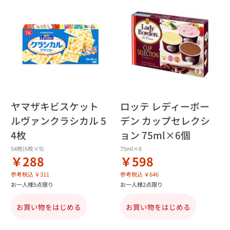
ヤマザキビスケット
ロッテ レディーボー
ルヴァンクラシカル 5
デン カップセレクシ
4枚
ョン 75ml×6個
54枚(6枚×9)
75ml×6
￥288
￥598
参考税込 ￥311
参考税込 ￥646
お一人様5点限り
お一人様2点限り
お買い物をはじめる
お買い物をはじめる