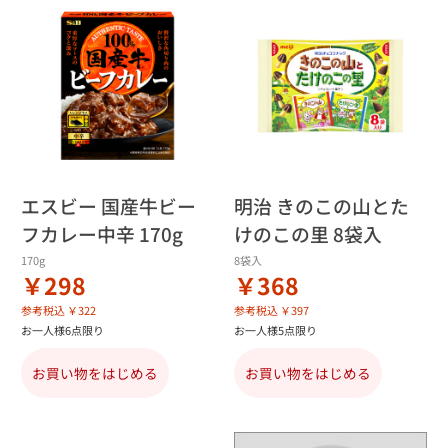
エスビー 国産牛ビー
明治 きのこの山とた
フカレー中辛 170g
けのこの里 8袋入
170g
8袋入
￥298
￥368
参考税込 ￥322
参考税込 ￥397
お一人様6点限り
お一人様5点限り
お買い物をはじめる
お買い物をはじめる