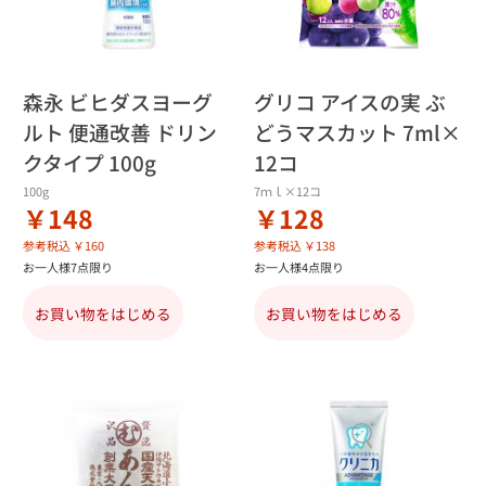
森永 ビヒダスヨーグ
グリコ アイスの実 ぶ
ルト 便通改善 ドリン
どうマスカット 7ml×
クタイプ 100g
12コ
100g
7ｍｌ×12コ
￥148
￥128
参考税込 ￥160
参考税込 ￥138
お一人様7点限り
お一人様4点限り
お買い物をはじめる
お買い物をはじめる