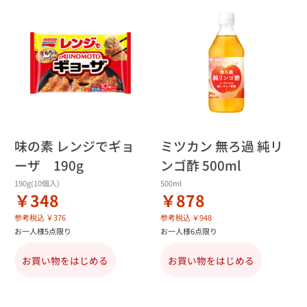
味の素 レンジでギョ
ミツカン 無ろ過 純リ
ーザ 190g
ンゴ酢 500ml
190g(10個入)
500ml
￥348
￥878
参考税込 ￥376
参考税込 ￥948
お一人様5点限り
お一人様6点限り
お買い物をはじめる
お買い物をはじめる