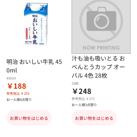
汁も油も吸いとる お
明治 おいしい牛乳 45
べんとうカップ オー
0ml
バル 4色 28枚
450ml
￥188
28枚
￥248
参考税込 ￥203
参考税込 ￥273
お一人様4点限り
お一人様3点限り
お買い物をはじめる
お買い物をはじめる