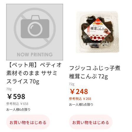
【ペット用】ペティオ
フジッコ ふじっ子煮
素材そのまま ササミ
椎茸こんぶ 72g
スライス 70g
72g
￥248
70g
￥598
参考税込 ￥268
参考税込 ￥658
お一人様5点限り
お一人様6点限り
お買い物をはじめる
お買い物をはじめる