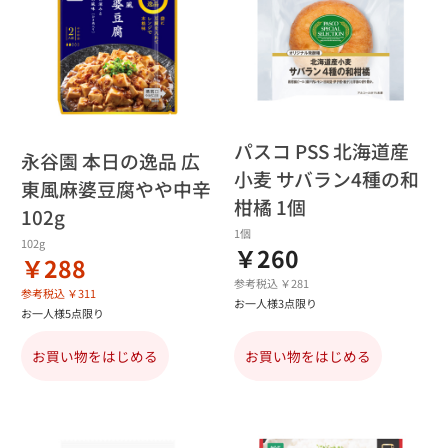
パスコ PSS 北海道産
永谷園 本日の逸品 広
小麦 サバラン4種の和
東風麻婆豆腐やや中辛
柑橘 1個
102g
1個
102g
￥260
￥288
参考税込 ￥281
参考税込 ￥311
お一人様3点限り
お一人様5点限り
お買い物をはじめる
お買い物をはじめる